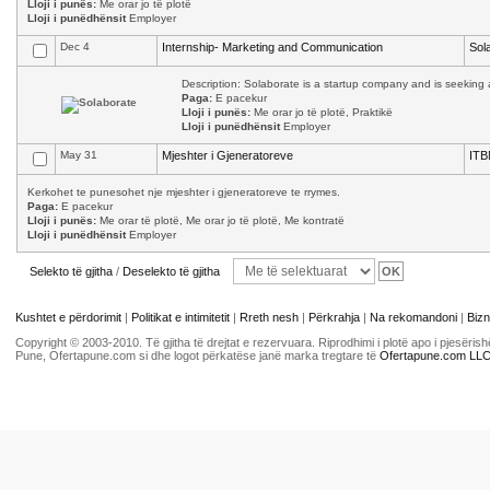
Lloji i punës:
Me orar jo të plotë
Lloji i punëdhënsit
Employer
Dec 4
Internship- Marketing and Communication
Sol
Description: Solaborate is a startup company and is seeking a
Paga:
E pacekur
Lloji i punës:
Me orar jo të plotë, Praktikë
Lloji i punëdhënsit
Employer
May 31
Mjeshter i Gjeneratoreve
ITB
Kerkohet te punesohet nje mjeshter i gjeneratoreve te rrymes.
Paga:
E pacekur
Lloji i punës:
Me orar të plotë, Me orar jo të plotë, Me kontratë
Lloji i punëdhënsit
Employer
Selekto të gjitha
/
Deselekto të gjitha
Kushtet e përdorimit
|
Politikat e intimitetit
|
Rreth nesh
|
Përkrahja
|
Na rekomandoni
|
Bizn
Copyright © 2003-2010. Të gjitha të drejtat e rezervuara. Riprodhimi i plotë apo i pjesër
Pune, Ofertapune.com si dhe logot përkatëse janë marka tregtare të
Ofertapune.com LL