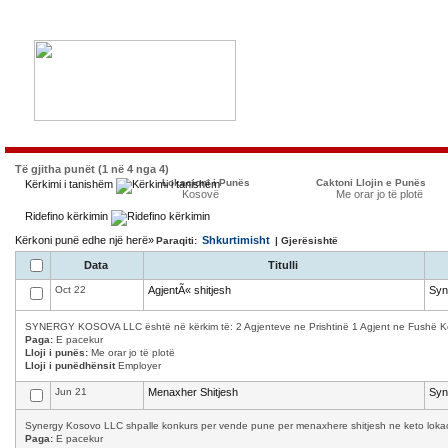
Të gjitha punët (1 në 4 nga 4)
Lokacioni i Punës
Caktoni Llojin e Punës
Kërkimi i tanishëm
Kosovë
Me orar jo të plotë
Ridefino kërkimin
Kërkoni punë edhe një herë»
Shkurtimisht
Paraqiti:
| Gjerësishtë
Data
Titulli
Oct 22
AgjentÃ« shitjesh
Syn
SYNERGY KOSOVA LLC është në kërkim të: 2 Agjenteve ne Prishtinë 1 Agjent ne Fushë Kosov
Paga:
E pacekur
Lloji i punës:
Me orar jo të plotë
Lloji i punëdhënsit
Employer
Jun 21
Menaxher Shitjesh
Syn
Synergy Kosovo LLC shpalle konkurs per vende pune per menaxhere shitjesh ne keto lokacion
Paga:
E pacekur