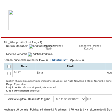
Të gjitha punët (1 në 1 nga 1)
Kategoria e Punës
Lokacioni i Punës
Kërkimi i tanishëm
Tjetër
Kosovë
Ridefino kërkimin
Kërkoni punë edhe një herë»
Shkurtimisht
Paraqiti:
| Gjerësishtë
Data
Titulli
Jul 17
Limari
Auto
Njoftim Mundësi punësimi për limari dhe ngjyrosje, në Auto Ngjyrosje Fatoni. Njohurit e punës
Paga:
E pacekur
Lloji i punës:
Me orar të plotë, Me kontratë
Lloji i punëdhënsit
Employer
Selekto të gjitha
/
Deselekto të gjitha
Kushtet e përdorimit
|
Politikat e intimitetit
|
Rreth nesh
|
Përkrahja
|
Na rekomandoni
|
Bizn