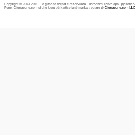
Copyright © 2003-2010. Të gjitha të drejtat e rezervuara. Riprodhimi i plotë apo i pjesër
Pune, Ofertapune.com si dhe logot përkatëse janë marka tregtare të
Ofertapune.com LL