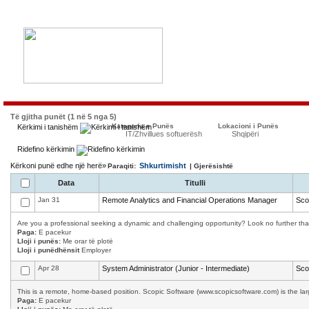
Të gjitha punët (1 në 5 nga 5)
Kategoria e Punës
Lokacioni i Punës
Kërkimi i tanishëm
IT/Zhvillues softuerësh
Shqipëri
Ridefino kërkimin
Kërkoni punë edhe një herë»
Shkurtimisht
Paraqiti:
| Gjerësishtë
Data
Titulli
Jan 31
Remote Analytics and Financial Operations Manager
Sco
Are you a professional seeking a dynamic and challenging opportunity? Look no further than 
Paga:
E pacekur
Lloji i punës:
Me orar të plotë
Lloji i punëdhënsit
Employer
Apr 28
System Administrator (Junior - Intermediate)
Sco
This is a remote, home-based position. Scopic Software (www.scopicsoftware.com) is the larg
Paga:
E pacekur