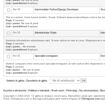
Lloji i punës:
Me orar të plotë
Lloji i punëdhënsit
Employer
Apr 28
Intermediate Python/Django Developer
Sco
This is a remote, home-based position. Scopic Software (www.scopicsoftware.com) is the larg
Paga:
E pacekur
Lloji i punës:
Me orar të plotë
Lloji i punëdhënsit
Employer
Oct 15
Administrator Rrjeti
Int
Kerkohet informaticien administrator rrjeti. Te kete njohuri te mira te Linux. Eksperiencat 
Paga:
E pacekur
Lloji i punës:
, Me kontratë
Lloji i punëdhënsit
Employer
Oct 22
Specialist kompjuteri
Div
Divitech computers ofron vend pune specialist kompjuteri ,te kete njohuri dhe eksperience n
Paga:
E pacekur
Lloji i punës:
, Me orar të plotë
Lloji i punëdhënsit
Employer
Selekto të gjitha
/
Deselekto të gjitha
Kushtet e përdorimit
|
Politikat e intimitetit
|
Rreth nesh
|
Përkrahja
|
Na rekomandoni
|
Bizn
Copyright © 2003-2010. Të gjitha të drejtat e rezervuara. Riprodhimi i plotë apo i pjesër
Pune, Ofertapune.com si dhe logot përkatëse janë marka tregtare të
Ofertapune.com LL