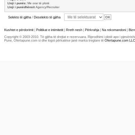
Lloji i punës:
Me orar të plotë
Lloji i punëdhënsit
Agency/Recruiter
Selekto të gjitha
/
Deselekto të gjitha
Kushtet e përdorimit
|
Politikat e intimitetit
|
Rreth nesh
|
Përkrahja
|
Na rekomandoni
|
Bizn
Copyright © 2003-2010. Të gjitha të drejtat e rezervuara. Riprodhimi i plotë apo i pjesër
Pune, Ofertapune.com si dhe logot përkatëse janë marka tregtare të
Ofertapune.com LL