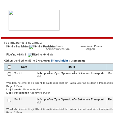
Të gjitha punët (1 në 2 nga 2)
Kategoria e Punës
Lokacioni i Punës
Kërkimi i tanishëm
Administrative/Zyre
Shqipëri
Ridefino kërkimin
Kërkoni punë edhe një herë»
Shkurtimisht
Paraqiti:
| Gjerësishtë
Data
Titulli
Mar 21
NÃ«npunÃ«s Zyre Operativ nÃ« Sektorin e Transportit
Recr
(M)
WorkItaly në emër të një Klienti të saj të rëndësishëm Italian Lider në sektorin e transporti
Paga:
2 Euro
Lloji i punës:
Me orar të plotë
Lloji i punëdhënsit
Agency/Recruiter
Mar 21
NÃ«npunÃ«s Zyre Operativ nÃ« Sektorin e Transportit
Recr
(M)
WorkItaly në emër të një Klienti të saj të rëndësishëm Italian Lider në sektorin e transporti
Paga:
2 Euro