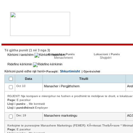
Të gjitha punët (1 në 3 nga 3)
Kategoria e Punës
Lokacioni i Punës
Kërkimi i tanishëm
Menaxhment
Shqipëri
Ridefino kërkimin
Kërkoni punë edhe një herë»
Shkurtimisht
Paraqiti:
| Gjerësishtë
Data
Titulli
Oct 10
Manaxher i Pergjithshem
And
RGJENT! Nje kompani e mirenjohur ne fushen e prodhimit te mobiljeve te drurit, e lokalizuar
Paga:
E pacekur
Lloji i punës:
, Me kontratë
Lloji i punëdhënsit
Employer
Dec 19
Manaxhere marketingu
AGS
Kerkojme te punesojme Manaxhere Marketingu (FEMER): KÃ«rkesat ThelbÃ«sore * Minimalisht
Paga:
E pacekur