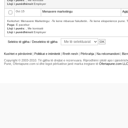
Lloji i punës:
, Me kontratë
Lloji i punëdhënsit
Employer
Oct 15
Menaxere marketingu
Agip
Kerkohet: Menaxere Marketingu: -Te kene mbaruar fakultetin. -Te kene eksperience pune. T
Paga:
E pacekur
Lloji i punës:
, Me kontratë
Lloji i punëdhënsit
Employer
Selekto të gjitha
/
Deselekto të gjitha
Kushtet e përdorimit
|
Politikat e intimitetit
|
Rreth nesh
|
Përkrahja
|
Na rekomandoni
|
Bizn
Copyright © 2003-2010. Të gjitha të drejtat e rezervuara. Riprodhimi i plotë apo i pjesër
Pune, Ofertapune.com si dhe logot përkatëse janë marka tregtare të
Ofertapune.com LL