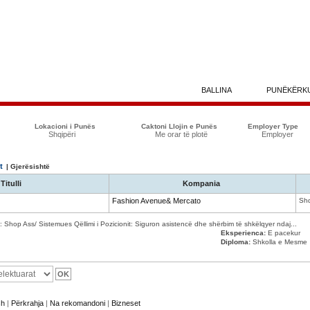
BALLINA
PUNËKËRK
Lokacioni i Punës
Caktoni Llojin e Punës
Employer Type
Shqipëri
Me orar të plotë
Employer
t
| Gjerësishtë
Titulli
Kompania
Fashion Avenue& Mercato
Shq
Shop Ass/ Sistemues Qëllimi i Pozicionit: Siguron asistencë dhe shërbim të shkëlqyer ndaj...
Eksperienca:
E pacekur
Diploma:
Shkolla e Mesme
sh
|
Përkrahja
|
Na rekomandoni
|
Bizneset