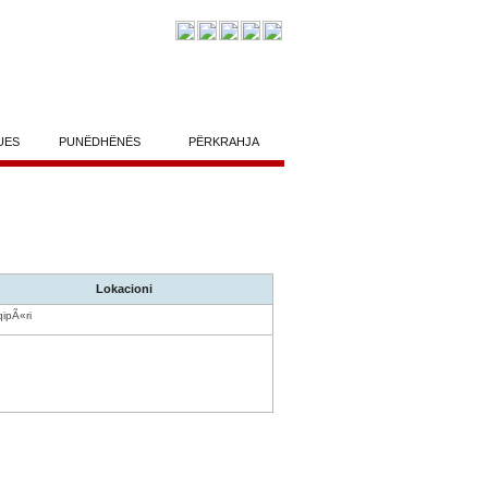
UES
PUNËDHËNËS
PËRKRAHJA
Lokacioni
ipÃ«ri