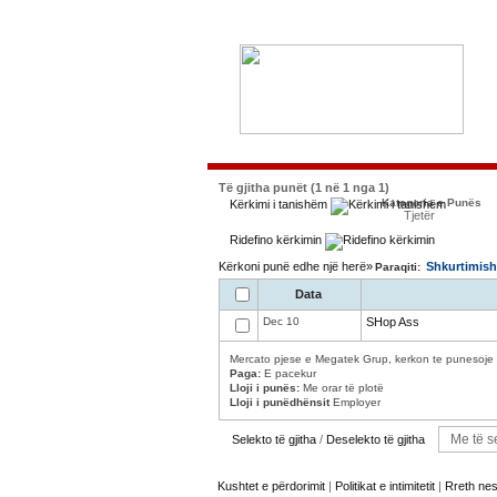
Të gjitha punët (1 në 1 nga 1)
Kategoria e Punës
Kërkimi i tanishëm
Tjetër
Ridefino kërkimin
Kërkoni punë edhe një herë»
Shkurtimish
Paraqiti:
Data
Dec 10
SHop Ass
Mercato pjese e Megatek Grup, kerkon te punesoje : 
Paga:
E pacekur
Lloji i punës:
Me orar të plotë
Lloji i punëdhënsit
Employer
Selekto të gjitha
/
Deselekto të gjitha
Kushtet e përdorimit
|
Politikat e intimitetit
|
Rreth ne