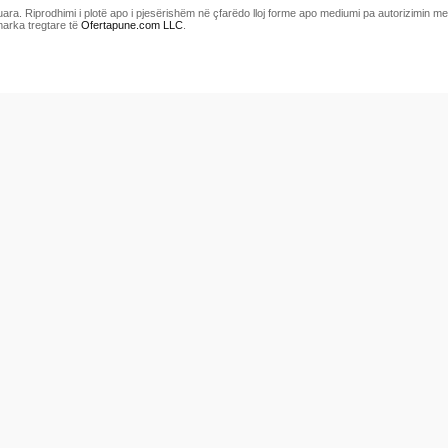
uara. Riprodhimi i plotë apo i pjesërishëm në çfarëdo lloj forme apo mediumi pa autorizimin 
marka tregtare të
Ofertapune.com LLC
.