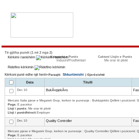
Të gjitha punët (1 në 2 nga 2)
Kategoria e Punës
Caktoni Llojin e Punës
Kërkimi i tanishëm
Industri/Prodhimtari
Me orar të plotë
Ridefino kërkimin
Kërkoni punë edhe një herë»
Shkurtimisht
Paraqiti:
| Gjerësishtë
Data
Titulli
Dec 10
BukÃ«pjekÃ«s
Fas
Mercato Italia pjese e Megatek Grup, kerkon te punesoje : Bukëpjekës Qellimi i pozicionit: Ga
Paga:
E pacekur
Lloji i punës:
Me orar të plotë
Lloji i punëdhënsit
Employer
Dec 10
Quality Controller
Fas
Mercato pjese e Megatek Grup, kerkon te punesoje : Quality Controller Qëllimi i pozicionit: Qula
Paga:
E pacekur