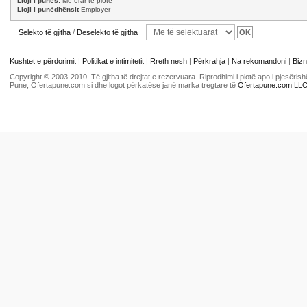
Lloji i punës:
Me orar të plotë
Lloji i punëdhënsit
Employer
Selekto të gjitha
/
Deselekto të gjitha
Kushtet e përdorimit
|
Politikat e intimitetit
|
Rreth nesh
|
Përkrahja
|
Na rekomandoni
|
Bizn
Copyright © 2003-2010. Të gjitha të drejtat e rezervuara. Riprodhimi i plotë apo i pjesër
Pune, Ofertapune.com si dhe logot përkatëse janë marka tregtare të
Ofertapune.com LL