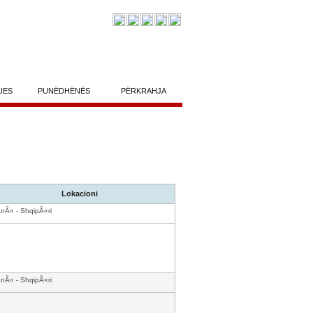
UES
PUNËDHËNËS
PËRKRAHJA
Lokacioni
anÃ« - ShqipÃ«ri
anÃ« - ShqipÃ«ri