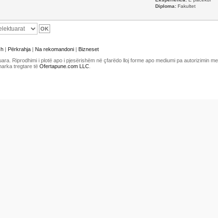
Diploma:
Fakultet
sh
|
Përkrahja
|
Na rekomandoni
|
Bizneset
uara. Riprodhimi i plotë apo i pjesërishëm në çfarëdo lloj forme apo mediumi pa autorizimin 
marka tregtare të
Ofertapune.com LLC
.