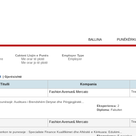
BALLINA
PUNËKËRK
Caktoni Llojin e Punës
Employer Type
yre
Me orar të plotë
Employer
Me orar jo të plotë
t
| Gjerësishtë
Titulli
Kompania
Fashion Avenue& Mercato
Tir
nësojë: Auditues i Brendshëm Detyrat dhe Përgjegjësitë...
Eksperienca:
2
Diploma:
Fakultet
Fashion Avenue& Mercato
Tir
kon te punesoje : Specialiste Finance Kualifikimet dhe Aftësitë e Kërkuara: Edukimi...
Eksperienca:
E pacekur