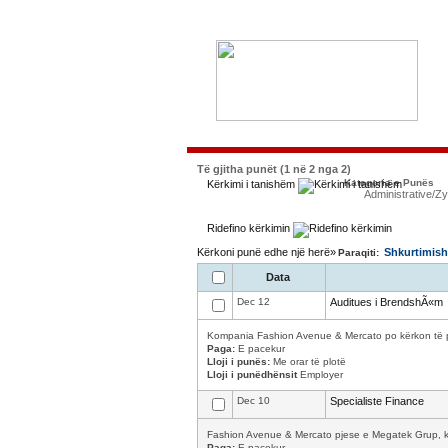
Të gjitha punët (1 në 2 nga 2)
Kategoria e Punës
Kërkimi i tanishëm
Administrative/Z
Ridefino kërkimin
Kërkoni punë edhe një herë»
Shkurtimish
Paraqiti:
Data
Dec 12
Auditues i BrendshÃ«m
Kompania Fashion Avenue & Mercato po kërkon të pu
Paga:
E pacekur
Lloji i punës:
Me orar të plotë
Lloji i punëdhënsit
Employer
Dec 10
Specialiste Finance
Fashion Avenue & Mercato pjese e Megatek Grup, ker
Paga:
E pacekur