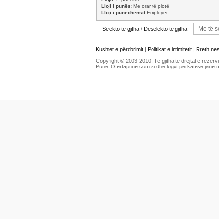
Lloji i punës:
Me orar të plotë
Lloji i punëdhënsit
Employer
Selekto të gjitha
/
Deselekto të gjitha
Kushtet e përdorimit
|
Politikat e intimitetit
|
Rreth ne
Copyright © 2003-2010. Të gjitha të drejtat e rezerv
Pune, Ofertapune.com si dhe logot përkatëse janë 