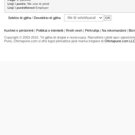
Lloji i punës:
Me orar të plotë
Lloji i punëdhënsit
Employer
Selekto të gjitha
/
Deselekto të gjitha
Kushtet e përdorimit
|
Politikat e intimitetit
|
Rreth nesh
|
Përkrahja
|
Na rekomandoni
|
Bizn
Copyright © 2003-2010. Të gjitha të drejtat e rezervuara. Riprodhimi i plotë apo i pjesër
Pune, Ofertapune.com si dhe logot përkatëse janë marka tregtare të
Ofertapune.com LL