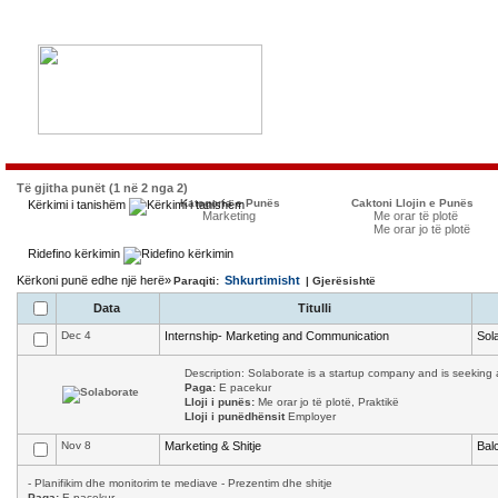
Të gjitha punët (1 në 2 nga 2)
Kategoria e Punës
Caktoni Llojin e Punës
Kërkimi i tanishëm
Marketing
Me orar të plotë
Me orar jo të plotë
Ridefino kërkimin
Kërkoni punë edhe një herë»
Shkurtimisht
Paraqiti:
| Gjerësishtë
Data
Titulli
Dec 4
Internship- Marketing and Communication
Sol
Description: Solaborate is a startup company and is seeking a
Paga:
E pacekur
Lloji i punës:
Me orar jo të plotë, Praktikë
Lloji i punëdhënsit
Employer
Nov 8
Marketing & Shitje
Bal
- Planifikim dhe monitorim te mediave - Prezentim dhe shitje
Paga:
E pacekur