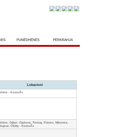
UES
PUNËDHËNËS
PËRKRAHJA
Lokacioni
shtine - KosovÃ«
shtine, Gjilan, Gjakove, Ferizaj, Prizren, Mitrovice,
ujeve, Obiliq - KosovÃ«