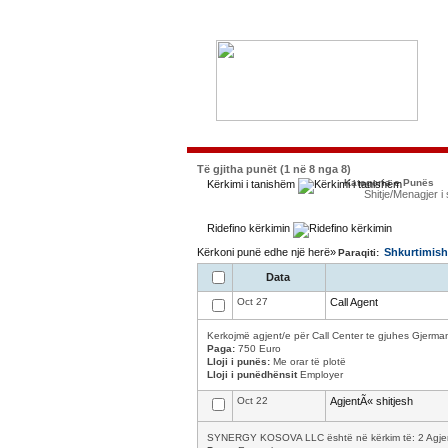
Të gjitha punët (1 në 8 nga 8)
Kategoria e Punës
Kërkimi i tanishëm
Shitje/Menagjer i 
Ridefino kërkimin
Kërkoni punë edhe një herë»
Shkurtimish
Paraqiti:
Data
Oct 27
Call Agent
Kerkojmë agjent/e për Call Center te gjuhes Gjermane
Paga:
750 Euro
Lloji i punës:
Me orar të plotë
Lloji i punëdhënsit
Employer
Oct 22
AgjentÃ« shitjesh
SYNERGY KOSOVA LLC është në kërkim të: 2 Agjentev