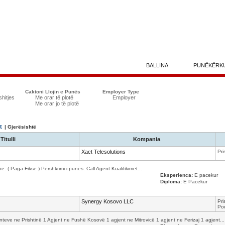
BALLINA
PUNËKËRK
Caktoni Llojin e Punës
Employer Type
shitjes
Me orar të plotë
Employer
Me orar jo të plotë
t
| Gjerësishtë
Titulli
Kompania
Xact Telesolutions
Pri
. ( Paga Fikse ) Përshkrimi i punës: Call Agent Kualifikimet...
Eksperienca:
E pacekur
Diploma:
E Pacekur
Synergy Kosovo LLC
Pri
Pod
e ne Prishtinë 1 Agjent ne Fushë Kosovë 1 agjent ne Mitrovicë 1 agjent ne Ferizaj 1 agjent...