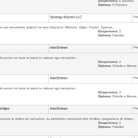
Eksperienca:
E pacekur
Diploma:
E Pacekur
Synergy Kosovo LLC
Pri
per menaxhere shitjesh ne keto lokacione: Mitrovice, Gjilan, Prizren, Gjakove...
Eksperienca:
2
Diploma:
Fakultet
InterEminex
Pri
cilin punon ne baze te planit te caktuar nga menaxheri...
Eksperienca:
2
Diploma:
Shkolla e Mesme
InterEminex
Pri
cilin punon ne baze te planit te caktuar nga menaxheri...
Eksperienca:
2
Diploma:
Shkolla e Mesme
shitjes
InterEminex
Pri
ameve të shitjes që menaxhon, ku përfshihen menaxhimi dhe zhvillimi i programeve të shitjes...
Eksperienca:
2
Diploma:
Fakultet