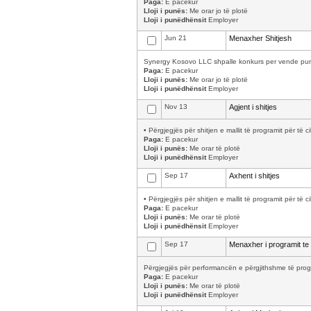
Paga:
E pacekur
Lloji i punës:
Me orar jo të plotë
Lloji i punëdhënsit
Employer
Jun 21
Menaxher Shitjesh
Synergy Kosovo LLC shpalle konkurs per vende pune 
Paga:
E pacekur
Lloji i punës:
Me orar jo të plotë
Lloji i punëdhënsit
Employer
Nov 13
Agjent i shitjes
• Përgjegjës për shitjen e mallit të programit për të 
Paga:
E pacekur
Lloji i punës:
Me orar të plotë
Lloji i punëdhënsit
Employer
Sep 17
Axhent i shitjes
• Përgjegjës për shitjen e mallit të programit për të 
Paga:
E pacekur
Lloji i punës:
Me orar të plotë
Lloji i punëdhënsit
Employer
Sep 17
Menaxher i programit te 
Përgjegjës për performancën e përgjithshme të progr
Paga:
E pacekur
Lloji i punës:
Me orar të plotë
Lloji i punëdhënsit
Employer