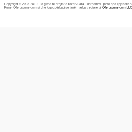
Copyright © 2003-2010. Të gjitha të drejtat e rezervuara. Riprodhimi i plotë apo i pjesër
Pune, Ofertapune.com si dhe logot përkatëse janë marka tregtare të
Ofertapune.com LL