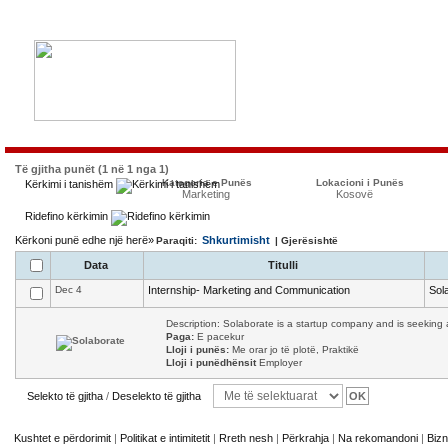
Të gjitha punët (1 në 1 nga 1)
Kategoria e Punës
Lokacioni i Punës
Kërkimi i tanishëm
Marketing
Kosovë
Ridefino kërkimin
Kërkoni punë edhe një herë»
Shkurtimisht
Paraqiti:
| Gjerësishtë
Data
Titulli
Dec 4
Internship- Marketing and Communication
Sol
Description: Solaborate is a startup company and is seeking a
Paga:
E pacekur
Lloji i punës:
Me orar jo të plotë, Praktikë
Lloji i punëdhënsit
Employer
Selekto të gjitha
/
Deselekto të gjitha
Kushtet e përdorimit
|
Politikat e intimitetit
|
Rreth nesh
|
Përkrahja
|
Na rekomandoni
|
Bizn