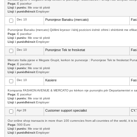
Paga:
E pacekur
Lloji i punës:
Me orar të plotë
Lloji i punëdhënsit
Employer
Dec 10
Punonjese Banaku (mercato)
Fas
Punonjese Banaku (mercato) Qëllimi kryesor i këtij pozicioni është ofrimi i shërbimit me efika
Paga:
E pacekur
Lloji i punës:
Me orar të plotë
Lloji i punëdhënsit
Employer
Dec 10
Punonjese Tek te fresketat
Fas
Mercato Italia pjese e Megate Grupit, kerkon te punesoje : Punonjese Tek te fresketat Puna 
Paga:
E pacekur
Lloji i punës:
Me orar të plotë
Lloji i punëdhënsit
Employer
Dec 10
Kasiere
Fas
Kompania FASHION AVENUE & MERCATO po kërkon nje punonjës për Departamentet e saj: Kas
Paga:
E pacekur
Lloji i punës:
Me orar të plotë
Lloji i punëdhënsit
Employer
Apr 28
Customer support specialist
CY.
Our online shop transacts in more than 100 currencies from all countries of the world, it is 
Paga:
500 Euro
Lloji i punës:
Me orar të plotë
Lloji i punëdhënsit
Employer