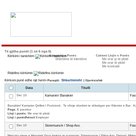
Të gjitha punët (1 në 6 nga 6)
Kategoria e Punës
Caktoni Llojin e Punës
Kërkimi i tanishëm
Shërbime të klientëve
Me orar jo të plotë
Me orar të plotë
Me kontratë
Ridefino kërkimin
Kërkoni punë edhe një herë»
Shkurtimisht
Paraqiti:
| Gjerësishtë
Data
Titulli
Dec 10
Kamarier/ Banakier
Fas
Banakier/ Kamarier Qellimi I Pozicionit : Te ofroje sherbim te shkelqyer per Klientet e Bar - K
Paga:
E pacekur
Lloji i punës:
Me orar të plotë
Lloji i punëdhënsit
Employer
Dec 10
Sistemues/e / Shop Ass.
Fas
Mercato pjese e Megatek Grup kerkon te punesoje: Sistemues/e / SHop Ass. Detyrat: Mirëpret