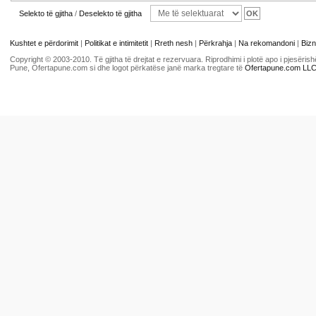
Selekto të gjitha
/
Deselekto të gjitha
Kushtet e përdorimit
|
Politikat e intimitetit
|
Rreth nesh
|
Përkrahja
|
Na rekomandoni
|
Bizn
Copyright © 2003-2010. Të gjitha të drejtat e rezervuara. Riprodhimi i plotë apo i pjesër
Pune, Ofertapune.com si dhe logot përkatëse janë marka tregtare të
Ofertapune.com LL