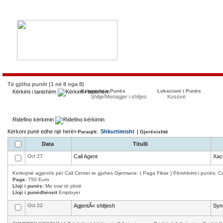
Të gjitha punët (1 në 8 nga 8)
Kategoria e Punës
Lokacioni i Punës
Kërkimi i tanishëm
Shitje/Menagjer i shitjes
Kosovë
Ridefino kërkimin
Kërkoni punë edhe një herë»
Shkurtimisht
Paraqiti:
| Gjerësishtë
Data
Titulli
Oct 27
Call Agent
Xact
Kerkojmë agjent/e për Call Center te gjuhes Gjermane. ( Paga Fikse ) Përshkrimi i punës: Cal
Paga:
750 Euro
Lloji i punës:
Me orar të plotë
Lloji i punëdhënsit
Employer
Oct 22
AgjentÃ« shitjesh
Syn