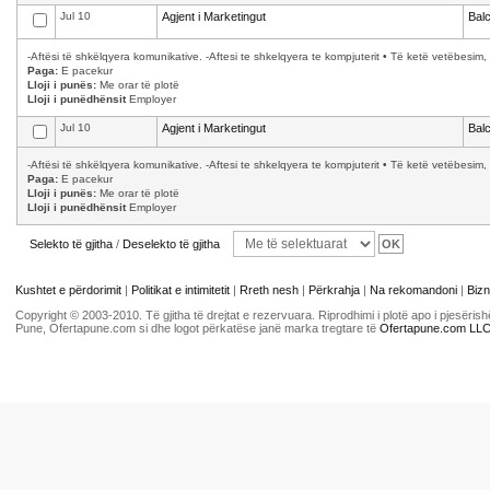
Jul 10
Agjent i Marketingut
Bal
-Aftësi të shkëlqyera komunikative. -Aftesi te shkelqyera te kompjuterit • Të ketë vetëbesim, 
Paga:
E pacekur
Lloji i punës:
Me orar të plotë
Lloji i punëdhënsit
Employer
Jul 10
Agjent i Marketingut
Bal
-Aftësi të shkëlqyera komunikative. -Aftesi te shkelqyera te kompjuterit • Të ketë vetëbesim, 
Paga:
E pacekur
Lloji i punës:
Me orar të plotë
Lloji i punëdhënsit
Employer
Selekto të gjitha
/
Deselekto të gjitha
Kushtet e përdorimit
|
Politikat e intimitetit
|
Rreth nesh
|
Përkrahja
|
Na rekomandoni
|
Bizn
Copyright © 2003-2010. Të gjitha të drejtat e rezervuara. Riprodhimi i plotë apo i pjesër
Pune, Ofertapune.com si dhe logot përkatëse janë marka tregtare të
Ofertapune.com LL