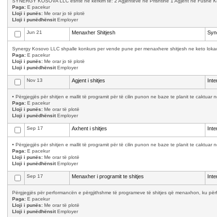
SYNERGY KOSOVA LLC është në kërkim të: 2 Agjenteve ne Prishtinë 1 Agjent ne Fushë Kosov
Paga:
E pacekur
Lloji i punës:
Me orar jo të plotë
Lloji i punëdhënsit
Employer
Jun 21
Menaxher Shitjesh
Syn
Synergy Kosovo LLC shpalle konkurs per vende pune per menaxhere shitjesh ne keto lokacion
Paga:
E pacekur
Lloji i punës:
Me orar jo të plotë
Lloji i punëdhënsit
Employer
Nov 13
Agjent i shitjes
Int
• Përgjegjës për shitjen e mallit të programit për të cilin punon ne baze te planit te caktuar 
Paga:
E pacekur
Lloji i punës:
Me orar të plotë
Lloji i punëdhënsit
Employer
Sep 17
Axhent i shitjes
Int
• Përgjegjës për shitjen e mallit të programit për të cilin punon ne baze te planit te caktuar 
Paga:
E pacekur
Lloji i punës:
Me orar të plotë
Lloji i punëdhënsit
Employer
Sep 17
Menaxher i programit te shitjes
Int
Përgjegjës për performancën e përgjithshme të programeve të shitjes që menaxhon, ku përfsh
Paga:
E pacekur
Lloji i punës:
Me orar të plotë
Lloji i punëdhënsit
Employer