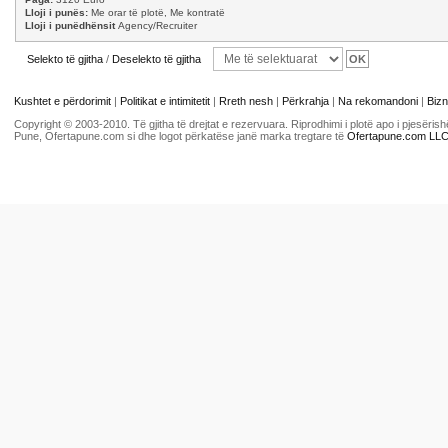
Lloji i punës:
Me orar të plotë, Me kontratë
Lloji i punëdhënsit
Agency/Recruiter
Selekto të gjitha
/
Deselekto të gjitha
Kushtet e përdorimit
|
Politikat e intimitetit
|
Rreth nesh
|
Përkrahja
|
Na rekomandoni
|
Bizn
Copyright © 2003-2010. Të gjitha të drejtat e rezervuara. Riprodhimi i plotë apo i pjesër
Pune, Ofertapune.com si dhe logot përkatëse janë marka tregtare të
Ofertapune.com LL