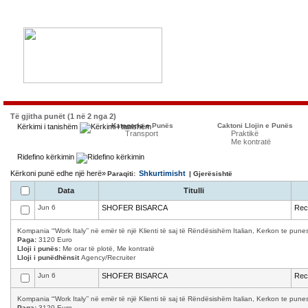
Të gjitha punët (1 në 2 nga 2)
Kategoria e Punës
Caktoni Llojin e Punës
Kërkimi i tanishëm
Transport
Praktikë
Me kontratë
Ridefino kërkimin
Kërkoni punë edhe një herë»
Shkurtimisht
Paraqiti:
| Gjerësishtë
Data
Titulli
Jun 6
SHOFER BISARCA
Recr
Kompania “‘Work Italy’’ në emër të një Klienti të saj të Rëndësishëm Italian, Kerkon te p
Paga:
3120 Euro
Lloji i punës:
Me orar të plotë, Me kontratë
Lloji i punëdhënsit
Agency/Recruiter
Jun 6
SHOFER BISARCA
Recr
Kompania “‘Work Italy’’ në emër të një Klienti të saj të Rëndësishëm Italian, Kerkon te p
Paga:
3120 Euro