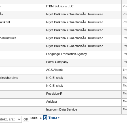
e
ITBM Solutions LLC
Pri
sÃ«
Rrjeti Ballkanik i GazetarisÃ« Hulumtuese
Pri
ktikant
Rrjeti Ballkanik i GazetarisÃ« Hulumtuese
Pri
Rrjeti Ballkanik i GazetarisÃ« Hulumtuese
Pri
ve/hulumtues
Rrjeti Ballkanik i GazetarisÃ« Hulumtuese
Pri
Rrjeti Ballkanik i GazetarisÃ« Hulumtuese
Pri
Language Translation Agency
Pri
Petrol Company
Pri
AGS Albania
Shq
arim/sherbime
N.C.E. shpk
Tir
N.C.E. shpk
Tir
Poseidon-R
Tir
Agiplast
Tir
Intercom Data Service
Tir
2
Tjetra »
Faqja:
1