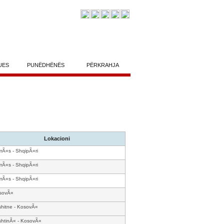
UES
PUNËDHËNËS
PËRKRAHJA
Lokacioni
rÃ«s - ShqipÃ«ri
rÃ«s - ShqipÃ«ri
rÃ«s - ShqipÃ«ri
sovÃ«
shitne - KosovÃ«
shtinÃ« - KosovÃ«