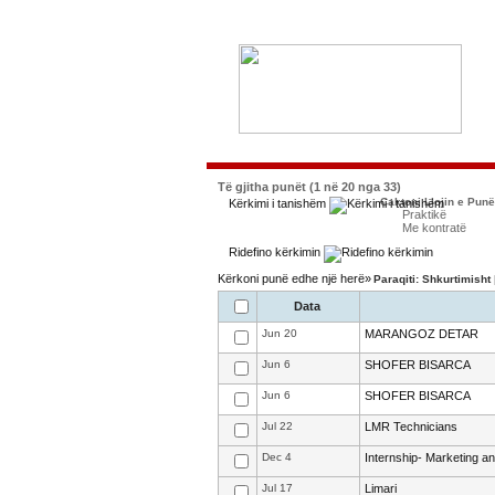
Të gjitha punët (1 në 20 nga 33)
Caktoni Llojin e Pun
Kërkimi i tanishëm
Praktikë
Me kontratë
Ridefino kërkimin
Kërkoni punë edhe një herë»
Paraqiti: Shkurtimisht
Data
Jun 20
MARANGOZ DETAR
Jun 6
SHOFER BISARCA
Jun 6
SHOFER BISARCA
Jul 22
LMR Technicians
Dec 4
Internship- Marketing 
Jul 17
Limari