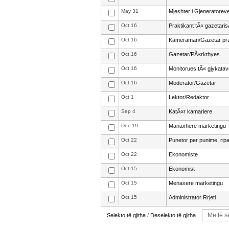
May 31
Mjeshter i Gjeneratorev
Oct 16
Praktikant tÃ« gazetari
Oct 16
Kameraman/Gazetar pra
Oct 16
Gazetar/PÃ«rkthyes
Oct 16
Monitorues tÃ« gjykata
Oct 16
Moderator/Gazetar
Oct 1
Lektor/Redaktor
Sep 4
KatÃ«r kamariere
Dec 19
Manaxhere marketingu
Oct 22
Punetor per punime, rip
Oct 22
Ekonomiste
Oct 15
Ekonomist
Oct 15
Menaxere marketingu
Oct 15
Administrator Rrjeti
Selekto të gjitha
/
Deselekto të gjitha