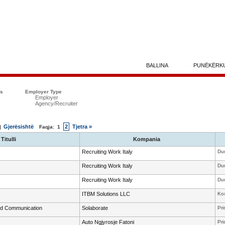
BALLINA
PUNËKËRK
ës
Employer Type
Employer
Agency/Recruiter
Gjerësishtë
2
Tjetra »
 |
Faqja:
1
Titulli
Kompania
Recruiting Work Italy
Dur
Recruiting Work Italy
Dur
Recruiting Work Italy
Dur
ITBM Solutions LLC
Ko
and Communication
Solaborate
Pri
Auto Ngjyrosje Fatoni
Pri