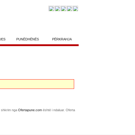
UES
PUNËDHËNËS
PËRKRAHJA
me shkrim nga
Ofertapune.com
është i ndaluar. Oferta