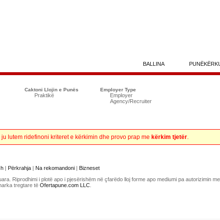
BALLINA
PUNËKËRK
Caktoni Llojin e Punës
Employer Type
Praktikë
Employer
Agency/Recruiter
, ju lutem ridefinoni kriteret e kërkimin dhe provo prap me
kërkim tjetër
.
sh
|
Përkrahja
|
Na rekomandoni
|
Bizneset
uara. Riprodhimi i plotë apo i pjesërishëm në çfarëdo lloj forme apo mediumi pa autorizimin 
marka tregtare të
Ofertapune.com LLC
.