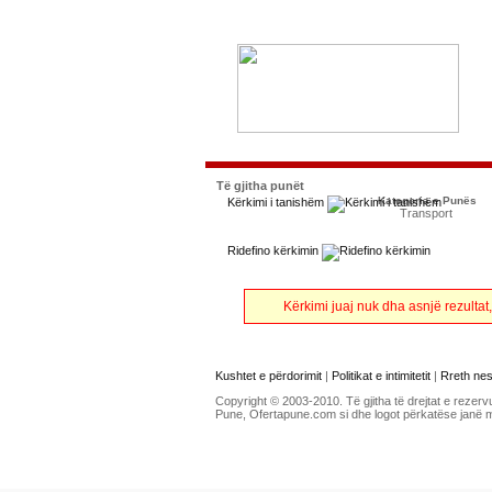
Të gjitha punët
Kategoria e Punës
Kërkimi i tanishëm
Transport
Ridefino kërkimin
Kërkimi juaj nuk dha asnjë rezultat
Kushtet e përdorimit
|
Politikat e intimitetit
|
Rreth ne
Copyright © 2003-2010. Të gjitha të drejtat e rezerv
Pune, Ofertapune.com si dhe logot përkatëse janë 