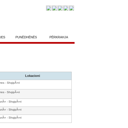
UES
PUNËDHËNËS
PËRKRAHJA
Lokacioni
res - ShqipÃ«ri
res - ShqipÃ«ri
anÃ« - ShqipÃ«ri
anÃ« - ShqipÃ«ri
anÃ« - ShqipÃ«ri