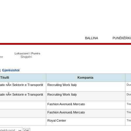
BALLINA
PUNËKËRK
Lokacioni i Punës
yre
Shqipëri
Gjerësishtë
 |
Titulli
Kompania
iv nÃ« Sektorin e Transportit
Recruiting Work Italy
Dur
iv nÃ« Sektorin e Transportit
Recruiting Work Italy
Dur
Fashion Avenue& Mercato
Tir
Fashion Avenue& Mercato
Tir
Royal Center
Tir