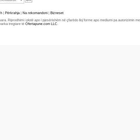
sh
|
Përkrahja
|
Na rekomandoni
|
Bizneset
uara. Riprodhimi i plotë apo i pjesërishëm në çfarëdo lloj forme apo mediumi pa autorizimin 
marka tregtare të
Ofertapune.com LLC
.