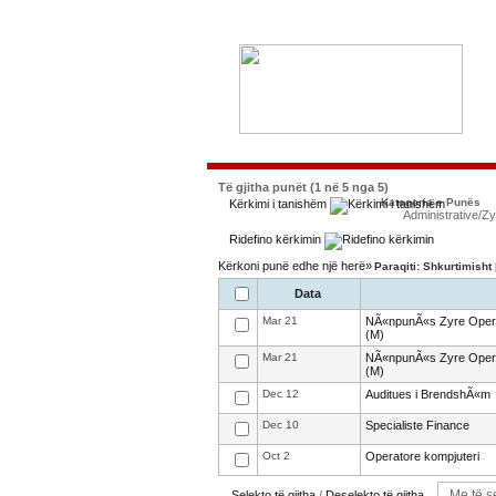
Të gjitha punët (1 në 5 nga 5)
Kategoria e Punës
Kërkimi i tanishëm
Administrative/Z
Ridefino kërkimin
Kërkoni punë edhe një herë»
Paraqiti: Shkurtimisht
Data
Mar 21
NÃ«npunÃ«s Zyre Operat
(M)
Mar 21
NÃ«npunÃ«s Zyre Operat
(M)
Dec 12
Auditues i BrendshÃ«m
Dec 10
Specialiste Finance
Oct 2
Operatore kompjuteri
Selekto të gjitha
/
Deselekto të gjitha