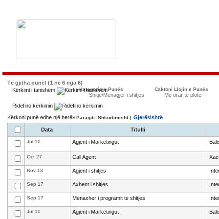
Të gjitha punët (1 në 6 nga 6)
Kategoria e Punës
Caktoni Llojin e Punës
Kërkimi i tanishëm
Shitje/Menagjer i shitjes
Me orar të plotë
Ridefino kërkimin
Kërkoni punë edhe një herë»
Gjerësishtë
Paraqiti: Shkurtimisht |
Data
Titulli
Jul 10
Agjent i Marketingut
Bal
Oct 27
Call Agent
Xact
Nov 13
Agjent i shitjes
Int
Sep 17
Axhent i shitjes
Int
Sep 17
Menaxher i programit te shitjes
Int
Jul 10
Agjent i Marketingut
Bal