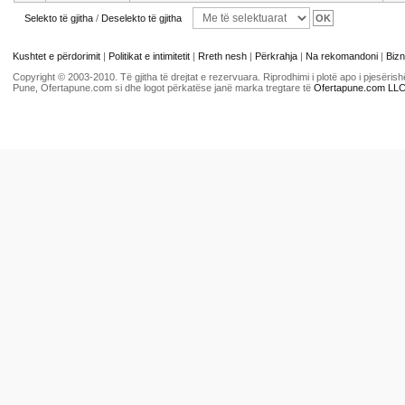
Selekto të gjitha
/
Deselekto të gjitha
Kushtet e përdorimit
|
Politikat e intimitetit
|
Rreth nesh
|
Përkrahja
|
Na rekomandoni
|
Bizn
Copyright © 2003-2010. Të gjitha të drejtat e rezervuara. Riprodhimi i plotë apo i pjesër
Pune, Ofertapune.com si dhe logot përkatëse janë marka tregtare të
Ofertapune.com LL