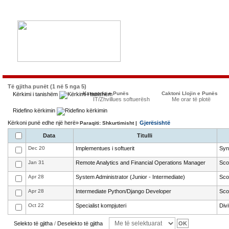
Të gjitha punët (1 në 5 nga 5)
Kategoria e Punës
Caktoni Llojin e Punës
Kërkimi i tanishëm
IT/Zhvillues softuerësh
Me orar të plotë
Ridefino kërkimin
Kërkoni punë edhe një herë»
Gjerësishtë
Paraqiti: Shkurtimisht |
Data
Titulli
Dec 20
Implementues i softuerit
Syn
Jan 31
Remote Analytics and Financial Operations Manager
Sco
Apr 28
System Administrator (Junior - Intermediate)
Sco
Apr 28
Intermediate Python/Django Developer
Sco
Oct 22
Specialist kompjuteri
Div
Selekto të gjitha
/
Deselekto të gjitha