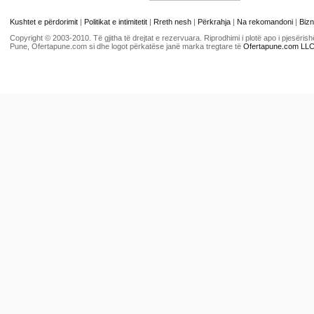
Kushtet e përdorimit
|
Politikat e intimitetit
|
Rreth nesh
|
Përkrahja
|
Na rekomandoni
|
Bizn
Copyright © 2003-2010. Të gjitha të drejtat e rezervuara. Riprodhimi i plotë apo i pjesër
Pune, Ofertapune.com si dhe logot përkatëse janë marka tregtare të
Ofertapune.com LL