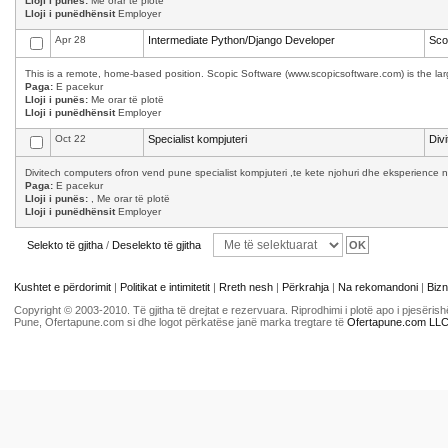
Lloji i punës:
Me orar të plotë
Lloji i punëdhënsit
Employer
Apr 28
Intermediate Python/Django Developer
Sco
This is a remote, home-based position. Scopic Software (www.scopicsoftware.com) is the larg
Paga:
E pacekur
Lloji i punës:
Me orar të plotë
Lloji i punëdhënsit
Employer
Oct 22
Specialist kompjuteri
Div
Divitech computers ofron vend pune specialist kompjuteri ,te kete njohuri dhe eksperience n
Paga:
E pacekur
Lloji i punës:
, Me orar të plotë
Lloji i punëdhënsit
Employer
Selekto të gjitha
/
Deselekto të gjitha
Kushtet e përdorimit
|
Politikat e intimitetit
|
Rreth nesh
|
Përkrahja
|
Na rekomandoni
|
Bizn
Copyright © 2003-2010. Të gjitha të drejtat e rezervuara. Riprodhimi i plotë apo i pjesër
Pune, Ofertapune.com si dhe logot përkatëse janë marka tregtare të
Ofertapune.com LL