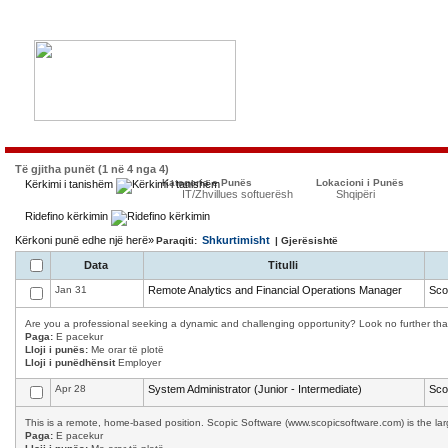
Të gjitha punët (1 në 4 nga 4)
Kategoria e Punës
Lokacioni i Punës
Kërkimi i tanishëm
IT/Zhvillues softuerësh
Shqipëri
Ridefino kërkimin
Kërkoni punë edhe një herë»
Shkurtimisht
Paraqiti:
| Gjerësishtë
Data
Titulli
Jan 31
Remote Analytics and Financial Operations Manager
Sco
Are you a professional seeking a dynamic and challenging opportunity? Look no further than 
Paga:
E pacekur
Lloji i punës:
Me orar të plotë
Lloji i punëdhënsit
Employer
Apr 28
System Administrator (Junior - Intermediate)
Sco
This is a remote, home-based position. Scopic Software (www.scopicsoftware.com) is the larg
Paga:
E pacekur