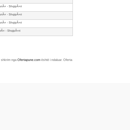
anÃ« - ShqipÃ«ri
anÃ« - ShqipÃ«ri
anÃ« - ShqipÃ«ri
rÃ« - ShqipÃ«ri
me shkrim nga
Ofertapune.com
është i ndaluar. Oferta