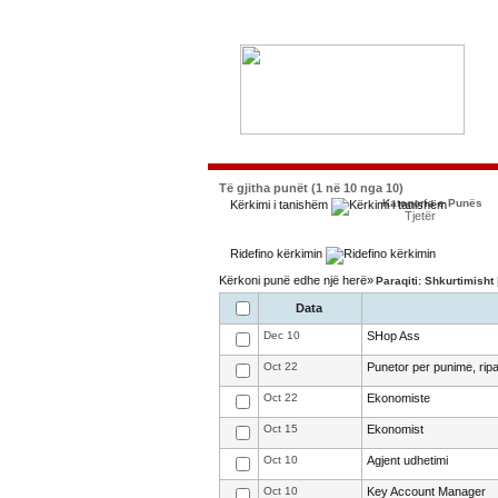
Të gjitha punët (1 në 10 nga 10)
Kategoria e Punës
Kërkimi i tanishëm
Tjetër
Ridefino kërkimin
Kërkoni punë edhe një herë»
Paraqiti: Shkurtimisht
Data
Dec 10
SHop Ass
Oct 22
Punetor per punime, rip
Oct 22
Ekonomiste
Oct 15
Ekonomist
Oct 10
Agjent udhetimi
Oct 10
Key Account Manager