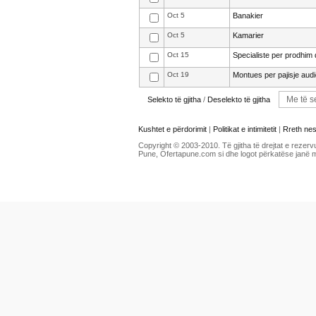
Oct 5
Banakier
Oct 5
Kamarier
Oct 15
Specialiste per prodhim
Oct 19
Montues per pajisje aud
Selekto të gjitha
/
Deselekto të gjitha
Kushtet e përdorimit
|
Politikat e intimitetit
|
Rreth ne
Copyright © 2003-2010. Të gjitha të drejtat e rezerv
Pune, Ofertapune.com si dhe logot përkatëse janë 