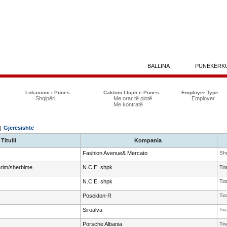
BALLINA
PUNËKËRK
Lokacioni i Punës
Caktoni Llojin e Punës
Employer Type
Shqipëri
Me orar të plotë
Employer
Me kontratë
Gjerësishtë
 |
Titulli
Kompania
Fashion Avenue& Mercato
Shq
arim/sherbime
N.C.E. shpk
Tir
N.C.E. shpk
Tir
Poseidon-R
Tir
Siroalva
Tir
Porsche Albania
Tir