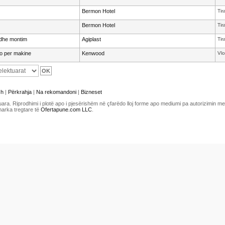
Bermon Hotel
Tir
Bermon Hotel
Tir
 dhe montim
Agiplast
Tir
io per makine
Kenwood
Vlo
sh
|
Përkrahja
|
Na rekomandoni
|
Bizneset
uara. Riprodhimi i plotë apo i pjesërishëm në çfarëdo lloj forme apo mediumi pa autorizimin 
marka tregtare të
Ofertapune.com LLC
.