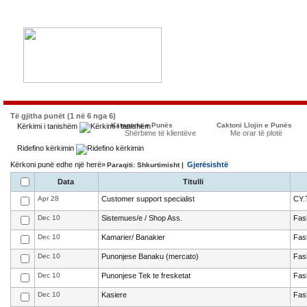
Të gjitha punët (1 në 6 nga 6)
Kategoria e Punës
Caktoni Llojin e Punës
Kërkimi i tanishëm
Shërbime të klientëve
Me orar të plotë
Ridefino kërkimin
Kërkoni punë edhe një herë»
Gjerësishtë
Paraqiti: Shkurtimisht |
Data
Titulli
Apr 28
Customer support specialist
CY.
Dec 10
Sistemues/e / Shop Ass.
Fas
Dec 10
Kamarier/ Banakier
Fas
Dec 10
Punonjese Banaku (mercato)
Fas
Dec 10
Punonjese Tek te fresketat
Fas
Dec 10
Kasiere
Fas