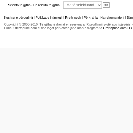
Selekto të gjitha
/
Deselekto të gjitha
Kushtet e përdorimit
|
Politikat e intimitetit
|
Rreth nesh
|
Përkrahja
|
Na rekomandoni
|
Bizn
Copyright © 2003-2010. Të gjitha të drejtat e rezervuara. Riprodhimi i plotë apo i pjesër
Pune, Ofertapune.com si dhe logot përkatëse janë marka tregtare të
Ofertapune.com LL