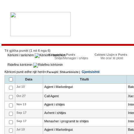
Të gjitha punët (1 në 6 nga 6)
Kategoria e Punës
Caktoni Llojin e Punës
Kërkimi i tanishëm
Shitje/Menagjer i shitjes
Me orar të plotë
Ridefino kërkimin
Kërkoni punë edhe një herë»
Gjerësishtë
Paraqiti: Shkurtimisht |
Data
Titulli
Jul 10
Agjent i Marketingut
Bal
Oct 27
Call Agent
Xact
Nov 13
Agjent i shitjes
Int
Sep 17
Axhent i shitjes
Int
Sep 17
Menaxher i programit te shitjes
Int
Jul 10
Agjent i Marketingut
Bal