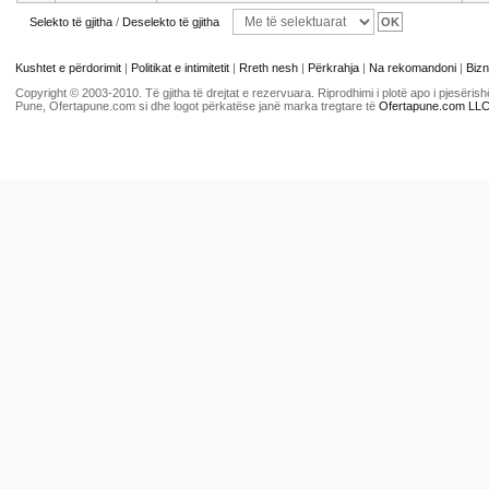
Selekto të gjitha
/
Deselekto të gjitha
Kushtet e përdorimit
|
Politikat e intimitetit
|
Rreth nesh
|
Përkrahja
|
Na rekomandoni
|
Bizn
Copyright © 2003-2010. Të gjitha të drejtat e rezervuara. Riprodhimi i plotë apo i pjesër
Pune, Ofertapune.com si dhe logot përkatëse janë marka tregtare të
Ofertapune.com LL