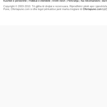
Kushtet e përdorimit
|
Politikat e intimitetit
|
Rreth nesh
|
Përkrahja
|
Na rekomandoni
|
Bizn
Copyright © 2003-2010. Të gjitha të drejtat e rezervuara. Riprodhimi i plotë apo i pjesër
Pune, Ofertapune.com si dhe logot përkatëse janë marka tregtare të
Ofertapune.com LL