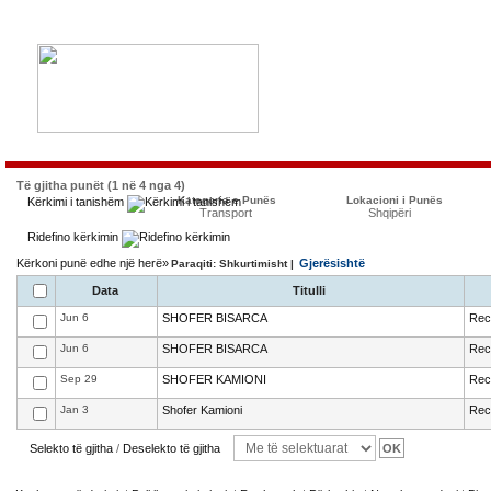
Të gjitha punët (1 në 4 nga 4)
Kategoria e Punës
Lokacioni i Punës
Kërkimi i tanishëm
Transport
Shqipëri
Ridefino kërkimin
Kërkoni punë edhe një herë»
Gjerësishtë
Paraqiti: Shkurtimisht |
Data
Titulli
Jun 6
SHOFER BISARCA
Recr
Jun 6
SHOFER BISARCA
Recr
Sep 29
SHOFER KAMIONI
Recr
Jan 3
Shofer Kamioni
Recr
Selekto të gjitha
/
Deselekto të gjitha