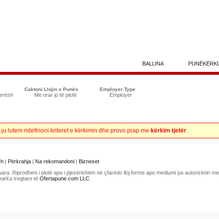
BALLINA
PUNËKËRK
Caktoni Llojin e Punës
Employer Type
uerësh
Me orar jo të plotë
Employer
, ju lutem ridefinoni kriteret e kërkimin dhe provo prap me
kërkim tjetër
.
sh
|
Përkrahja
|
Na rekomandoni
|
Bizneset
uara. Riprodhimi i plotë apo i pjesërishëm në çfarëdo lloj forme apo mediumi pa autorizimin 
marka tregtare të
Ofertapune.com LLC
.