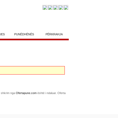
UES
PUNËDHËNËS
PËRKRAHJA
me shkrim nga
Ofertapune.com
është i ndaluar. Oferta