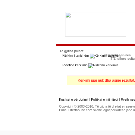
Të gjitha punët
Kategoria e Punës
Kërkimi i tanishëm
IT/Zhvillues soft
Ridefino kërkimin
Kërkimi juaj nuk dha asnjë rezultat
Kushtet e përdorimit
|
Politikat e intimitetit
|
Rreth ne
Copyright © 2003-2010. Të gjitha të drejtat e rezerv
Pune, Ofertapune.com si dhe logot përkatëse janë 