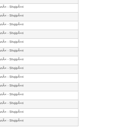
anÃ« - ShqipÃ«ri
anÃ« - ShqipÃ«ri
anÃ« - ShqipÃ«ri
anÃ« - ShqipÃ«ri
anÃ« - ShqipÃ«ri
anÃ« - ShqipÃ«ri
anÃ« - ShqipÃ«ri
anÃ« - ShqipÃ«ri
anÃ« - ShqipÃ«ri
anÃ« - ShqipÃ«ri
anÃ« - ShqipÃ«ri
anÃ« - ShqipÃ«ri
anÃ« - ShqipÃ«ri
anÃ« - ShqipÃ«ri