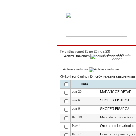
Të gjitha punët (1 në 20 nga 23)
Lokacioni i Punës
Kërkimi i tanishëm
Shqipëri
Ridefino kërkimin
Kërkoni punë edhe një herë»
Paraqiti: Shkurtimisht
Data
Jun 20
MARANGOZ DETAR
Jun 6
SHOFER BISARCA
Jun 6
SHOFER BISARCA
Dec 19
Manaxhere marketingu
May 4
Operator telemarketing
Oct 22
Punetor per punime, rip