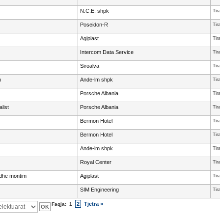
N.C.E. shpk
Tir
Poseidon-R
Tir
Agiplast
Tir
Intercom Data Service
Tir
Siroalva
Tir
m
Ande-lm shpk
Tir
Porsche Albania
Tir
list
Porsche Albania
Tir
Bermon Hotel
Tir
Bermon Hotel
Tir
Ande-lm shpk
Tir
Royal Center
Tir
 dhe montim
Agiplast
Tir
SIM Engineering
Tir
2
Tjetra »
Faqja:
1