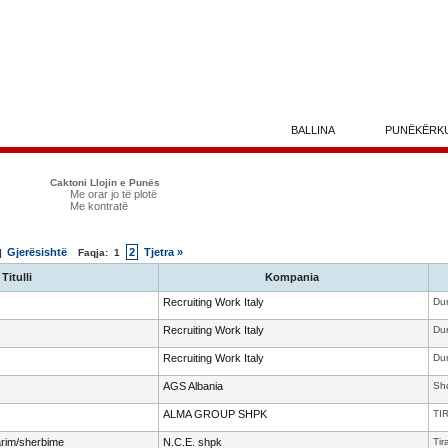
BALLINA
PUNËKËRK
Caktoni Llojin e Punës
Me orar jo të plotë
Me kontratë
Gjerësishtë
2
Tjetra »
 |
Faqja:
1
Titulli
Kompania
Recruiting Work Italy
Dur
Recruiting Work Italy
Dur
Recruiting Work Italy
Dur
AGS Albania
Shq
ALMA GROUP SHPK
TI
arim/sherbime
N.C.E. shpk
Tir