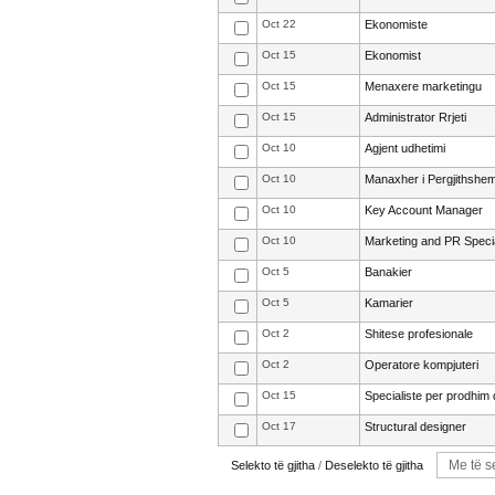
Oct 22
Ekonomiste
Oct 15
Ekonomist
Oct 15
Menaxere marketingu
Oct 15
Administrator Rrjeti
Oct 10
Agjent udhetimi
Oct 10
Manaxher i Pergjithshe
Oct 10
Key Account Manager
Oct 10
Marketing and PR Specia
Oct 5
Banakier
Oct 5
Kamarier
Oct 2
Shitese profesionale
Oct 2
Operatore kompjuteri
Oct 15
Specialiste per prodhim
Oct 17
Structural designer
Selekto të gjitha
/
Deselekto të gjitha