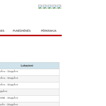
UES
PUNËDHËNËS
PËRKRAHJA
Lokacioni
rÃ«s - ShqipÃ«ri
rÃ«s - ShqipÃ«ri
rÃ«s - ShqipÃ«ri
ipÃ«ri
RANE - ShqipÃ«ri
anÃ« - ShqipÃ«ri