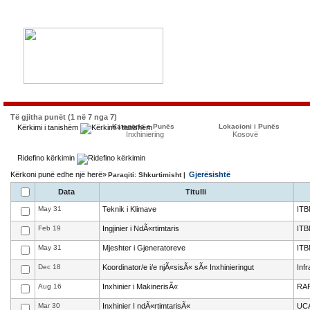
Të gjitha punët (1 në 7 nga 7)
Kategoria e Punës
Lokacioni i Punës
Kërkimi i tanishëm
Inxhiniering
Kosovë
Ridefino kërkimin
Kërkoni punë edhe një herë»
Gjerësishtë
Paraqiti: Shkurtimisht |
Data
Titulli
May 31
Teknik i Klimave
ITB
Feb 19
Ingjinier i NdÃ«rtimtaris
ITB
May 31
Mjeshter i Gjeneratoreve
ITB
Dec 18
Koordinator/e i/e njÃ«sisÃ« sÃ« Inxhinieringut
Infr
Aug 16
Inxhinier i MakinerisÃ«
RAF
Mar 30
Inxhinier I ndÃ«rtimtarisÃ«
UC