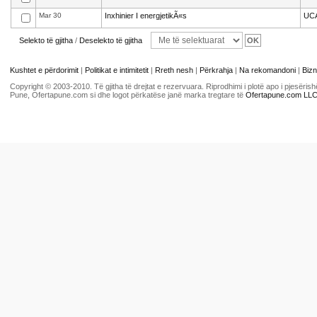
Mar 30
Inxhinier I energjetikÃ«s
UC
Selekto të gjitha
/
Deselekto të gjitha
Kushtet e përdorimit
|
Politikat e intimitetit
|
Rreth nesh
|
Përkrahja
|
Na rekomandoni
|
Bizn
Copyright © 2003-2010. Të gjitha të drejtat e rezervuara. Riprodhimi i plotë apo i pjesër
Pune, Ofertapune.com si dhe logot përkatëse janë marka tregtare të
Ofertapune.com LL