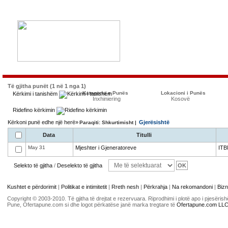
Të gjitha punët (1 në 1 nga 1)
Kategoria e Punës
Lokacioni i Punës
Kërkimi i tanishëm
Inxhiniering
Kosovë
Ridefino kërkimin
Kërkoni punë edhe një herë»
Gjerësishtë
Paraqiti: Shkurtimisht |
Data
Titulli
May 31
Mjeshter i Gjeneratoreve
ITB
Selekto të gjitha
/
Deselekto të gjitha
Kushtet e përdorimit
|
Politikat e intimitetit
|
Rreth nesh
|
Përkrahja
|
Na rekomandoni
|
Bizn
Copyright © 2003-2010. Të gjitha të drejtat e rezervuara. Riprodhimi i plotë apo i pjesër
Pune, Ofertapune.com si dhe logot përkatëse janë marka tregtare të
Ofertapune.com LL