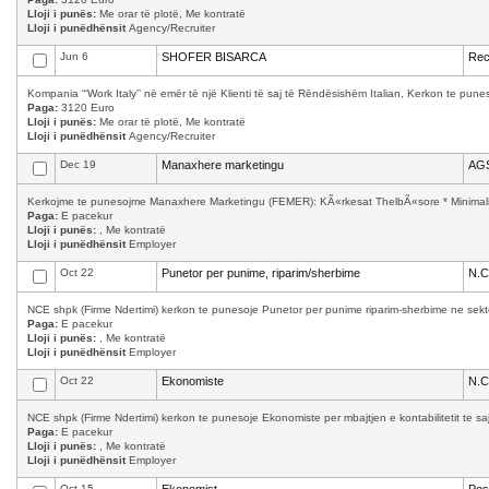
Lloji i punës:
Me orar të plotë, Me kontratë
Lloji i punëdhënsit
Agency/Recruiter
Jun 6
SHOFER BISARCA
Rec
Kompania “‘Work Italy’’ në emër të një Klienti të saj të Rëndësishëm Italian, Kerkon te p
Paga:
3120 Euro
Lloji i punës:
Me orar të plotë, Me kontratë
Lloji i punëdhënsit
Agency/Recruiter
Dec 19
Manaxhere marketingu
AGS
Kerkojme te punesojme Manaxhere Marketingu (FEMER): KÃ«rkesat ThelbÃ«sore * Minimalisht
Paga:
E pacekur
Lloji i punës:
, Me kontratë
Lloji i punëdhënsit
Employer
Oct 22
Punetor per punime, riparim/sherbime
N.C
NCE shpk (Firme Ndertimi) kerkon te punesoje Punetor per punime riparim-sherbime ne sekto
Paga:
E pacekur
Lloji i punës:
, Me kontratë
Lloji i punëdhënsit
Employer
Oct 22
Ekonomiste
N.C
NCE shpk (Firme Ndertimi) kerkon te punesoje Ekonomiste per mbajtjen e kontabilitetit te saj.
Paga:
E pacekur
Lloji i punës:
, Me kontratë
Lloji i punëdhënsit
Employer
Oct 15