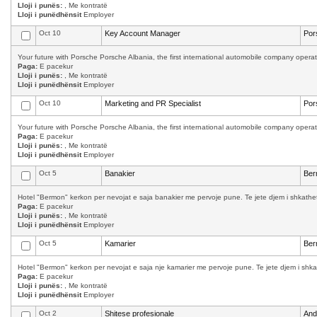
Lloji i punës:
, Me kontratë
Lloji i punëdhënsit
Employer
Oct 10
Key Account Manager
Por
Your future with Porsche Porsche Albania, the first international automobile company operati
Paga:
E pacekur
Lloji i punës:
, Me kontratë
Lloji i punëdhënsit
Employer
Oct 10
Marketing and PR Specialist
Por
Your future with Porsche Porsche Albania, the first international automobile company operati
Paga:
E pacekur
Lloji i punës:
, Me kontratë
Lloji i punëdhënsit
Employer
Oct 5
Banakier
Ber
Hotel "Bermon" kerkon per nevojat e saja banakier me pervoje pune. Te jete djem i shkathet,
Paga:
E pacekur
Lloji i punës:
, Me kontratë
Lloji i punëdhënsit
Employer
Oct 5
Kamarier
Ber
Hotel "Bermon" kerkon per nevojat e saja nje kamarier me pervoje pune. Te jete djem i shkath
Paga:
E pacekur
Lloji i punës:
, Me kontratë
Lloji i punëdhënsit
Employer
Oct 2
Shitese profesionale
And