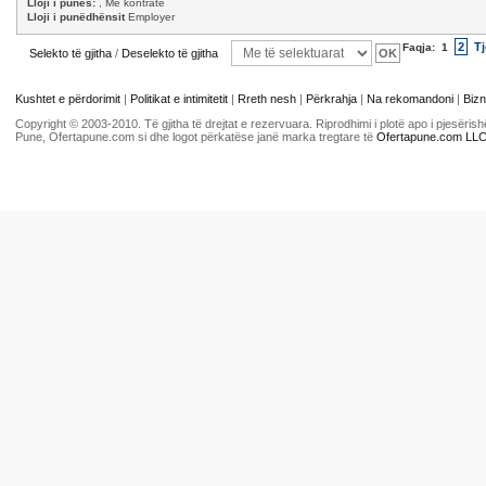
Lloji i punës:
, Me kontratë
Lloji i punëdhënsit
Employer
2
Tj
Faqja:
1
Selekto të gjitha
/
Deselekto të gjitha
Kushtet e përdorimit
|
Politikat e intimitetit
|
Rreth nesh
|
Përkrahja
|
Na rekomandoni
|
Bizn
Copyright © 2003-2010. Të gjitha të drejtat e rezervuara. Riprodhimi i plotë apo i pjesër
Pune, Ofertapune.com si dhe logot përkatëse janë marka tregtare të
Ofertapune.com LL