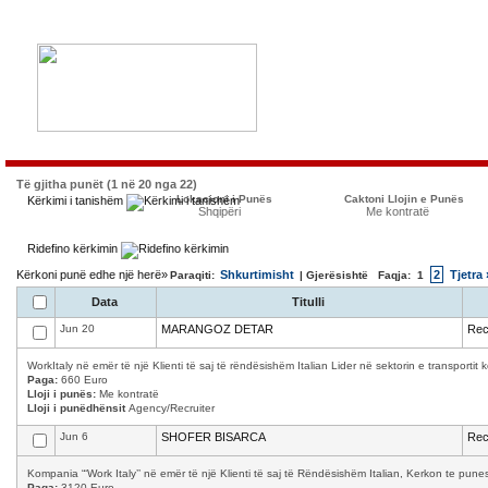
Të gjitha punët (1 në 20 nga 22)
Lokacioni i Punës
Caktoni Llojin e Punës
Kërkimi i tanishëm
Shqipëri
Me kontratë
Ridefino kërkimin
Kërkoni punë edhe një herë»
Shkurtimisht
2
Tjetra 
Paraqiti:
| Gjerësishtë Faqja:
1
Data
Titulli
Jun 20
MARANGOZ DETAR
Rec
WorkItaly në emër të një Klienti të saj të rëndësishëm Italian Lider në sektorin e transporti
Paga:
660 Euro
Lloji i punës:
Me kontratë
Lloji i punëdhënsit
Agency/Recruiter
Jun 6
SHOFER BISARCA
Rec
Kompania “‘Work Italy’’ në emër të një Klienti të saj të Rëndësishëm Italian, Kerkon te p
Paga:
3120 Euro