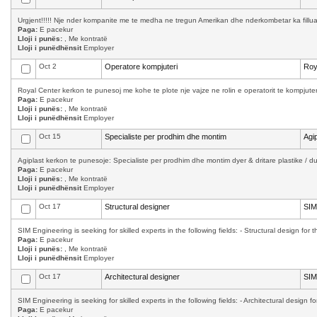
Urgjent!!!!! Nje nder kompanite me te medha ne tregun Amerikan dhe nderkombetar ka filluar 
Paga:
E pacekur
Lloji i punës:
, Me kontratë
Lloji i punëdhënsit
Employer
Oct 2
Operatore kompjuteri
Roy
Royal Center kerkon te punesoj me kohe te plote nje vajze ne rolin e operatorit te kompjuter
Paga:
E pacekur
Lloji i punës:
, Me kontratë
Lloji i punëdhënsit
Employer
Oct 15
Specialiste per prodhim dhe montim
Agip
Agiplast kerkon te punesoje: Specialiste per prodhim dhe montim dyer & dritare plastike / d
Paga:
E pacekur
Lloji i punës:
, Me kontratë
Lloji i punëdhënsit
Employer
Oct 17
Structural designer
SIM
SIM Engineering is seeking for skilled experts in the following fields: - Structural design for 
Paga:
E pacekur
Lloji i punës:
, Me kontratë
Lloji i punëdhënsit
Employer
Oct 17
Architectural designer
SIM
SIM Engineering is seeking for skilled experts in the following fields: - Architectural design f
Paga:
E pacekur