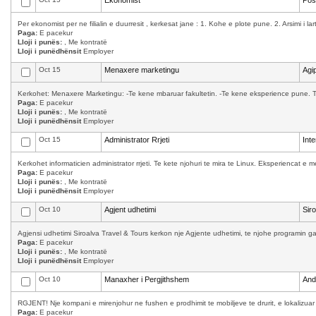
Ekonomist
Pos
Per ekonomist per ne filialin e duurresit , kerkesat jane : 1. Kohe e plote pune. 2. Arsimi i la
Paga:
E pacekur
Lloji i punës:
, Me kontratë
Lloji i punëdhënsit
Employer
Oct 15
Menaxere marketingu
Agip
Kerkohet: Menaxere Marketingu: -Te kene mbaruar fakultetin. -Te kene eksperience pune. T
Paga:
E pacekur
Lloji i punës:
, Me kontratë
Lloji i punëdhënsit
Employer
Oct 15
Administrator Rrjeti
Int
Kerkohet informaticien administrator rrjeti. Te kete njohuri te mira te Linux. Eksperiencat 
Paga:
E pacekur
Lloji i punës:
, Me kontratë
Lloji i punëdhënsit
Employer
Oct 10
Agjent udhetimi
Sir
Agjensi udhetimi Siroalva Travel & Tours kerkon nje Agjente udhetimi, te njohe programin ga
Paga:
E pacekur
Lloji i punës:
, Me kontratë
Lloji i punëdhënsit
Employer
Oct 10
Manaxher i Pergjithshem
And
RGJENT! Nje kompani e mirenjohur ne fushen e prodhimit te mobiljeve te drurit, e lokalizuar
Paga:
E pacekur