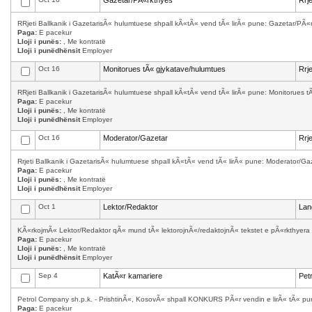
Gazetar/PÃ«rkthyes
Rrj
RRjeti Ballkanik i GazetarisÃ« hulumtuese shpall kÃ«tÃ« vend tÃ« lirÃ« pune: Gazetar/PÃ«
Paga:
E pacekur
Lloji i punës:
, Me kontratë
Lloji i punëdhënsit
Employer
Oct 16
Monitorues tÃ« gjykatave/hulumtues
Rrj
RRjeti Ballkanik i GazetarisÃ« hulumtuese shpall kÃ«tÃ« vend tÃ« lirÃ« pune: Monitorues tÃ
Paga:
E pacekur
Lloji i punës:
, Me kontratë
Lloji i punëdhënsit
Employer
Oct 16
Moderator/Gazetar
Rrj
Rrjeti Ballkanik i GazetarisÃ« hulumtuese shpall kÃ«tÃ« vend tÃ« lirÃ« pune: Moderator/G
Paga:
E pacekur
Lloji i punës:
, Me kontratë
Lloji i punëdhënsit
Employer
Oct 1
Lektor/Redaktor
Lan
KÃ«rkojmÃ« Lektor/Redaktor qÃ« mund tÃ« lektorojnÃ«/redaktojnÃ« tekstet e pÃ«rkthyera 
Paga:
E pacekur
Lloji i punës:
, Me kontratë
Lloji i punëdhënsit
Employer
Sep 4
KatÃ«r kamariere
Pet
Petrol Company sh.p.k. - PrishtinÃ«, KosovÃ« shpall KONKURS PÃ«r vendin e lirÃ« tÃ« punÃ
Paga:
E pacekur