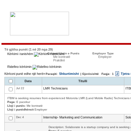
Të gjitha punët (1 në 20 nga 29)
Caktoni Llojin e Punës
Employer Type
Kërkimi i tanishëm
Me kontratë
Employer
Praktikë
Ridefino kërkimin
Kërkoni punë edhe një herë»
Shkurtimisht
2
Tjetra 
Paraqiti:
| Gjerësishtë Faqja:
1
Data
Titulli
Jul 22
LMR Technicians
ITB
ITBM is seeking resumes from experienced Motorola LMR (Land Mobile Radio) Technicians to w
Paga:
E pacekur
Lloji i punës:
Me kontratë
Lloji i punëdhënsit
Employer
Dec 4
Internship- Marketing and Communication
Sol
Description: Solaborate is a startup company and is seeking a
Paga:
E pacekur