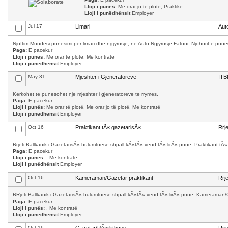
Lloji i punës:
Me orar jo të plotë, Praktikë
Lloji i punëdhënsit
Employer
Jul 17
Limari
Aut
Njoftim Mundësi punësimi për limari dhe ngjyrosje, në Auto Ngjyrosje Fatoni. Njohurit e punës
Paga:
E pacekur
Lloji i punës:
Me orar të plotë, Me kontratë
Lloji i punëdhënsit
Employer
May 31
Mjeshter i Gjeneratoreve
ITB
Kerkohet te punesohet nje mjeshter i gjeneratoreve te rrymes.
Paga:
E pacekur
Lloji i punës:
Me orar të plotë, Me orar jo të plotë, Me kontratë
Lloji i punëdhënsit
Employer
Oct 16
Praktikant tÃ« gazetarisÃ«
Rrj
Rrjeti Ballkanik i GazetarisÃ« hulumtuese shpall kÃ«tÃ« vend tÃ« lirÃ« pune: Praktikant tÃ
Paga:
E pacekur
Lloji i punës:
, Me kontratë
Lloji i punëdhënsit
Employer
Oct 16
Kameraman/Gazetar praktikant
Rrj
RRjeti Ballkanik i GazetarisÃ« hulumtuese shpall kÃ«tÃ« vend tÃ« lirÃ« pune: Kameraman/
Paga:
E pacekur
Lloji i punës:
, Me kontratë
Lloji i punëdhënsit
Employer
Oct 16