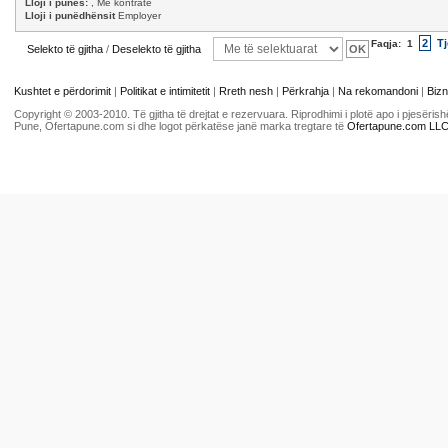
Lloji i punës:
, Me kontratë
Lloji i punëdhënsit
Employer
2
Tj
Faqja:
1
Selekto të gjitha
/
Deselekto të gjitha
Kushtet e përdorimit
|
Politikat e intimitetit
|
Rreth nesh
|
Përkrahja
|
Na rekomandoni
|
Bizn
Copyright © 2003-2010. Të gjitha të drejtat e rezervuara. Riprodhimi i plotë apo i pjesër
Pune, Ofertapune.com si dhe logot përkatëse janë marka tregtare të
Ofertapune.com LL