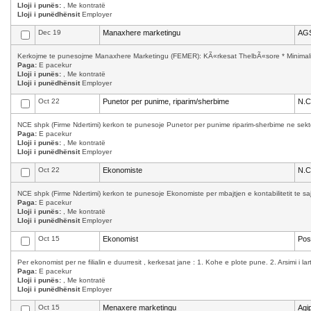
Lloji i punës:
, Me kontratë
Lloji i punëdhënsit
Employer
Dec 19
Manaxhere marketingu
AGS
Kerkojme te punesojme Manaxhere Marketingu (FEMER): KÃ«rkesat ThelbÃ«sore * Minimalisht
Paga:
E pacekur
Lloji i punës:
, Me kontratë
Lloji i punëdhënsit
Employer
Oct 22
Punetor per punime, riparim/sherbime
N.C
NCE shpk (Firme Ndertimi) kerkon te punesoje Punetor per punime riparim-sherbime ne sekto
Paga:
E pacekur
Lloji i punës:
, Me kontratë
Lloji i punëdhënsit
Employer
Oct 22
Ekonomiste
N.C
NCE shpk (Firme Ndertimi) kerkon te punesoje Ekonomiste per mbajtjen e kontabilitetit te saj.
Paga:
E pacekur
Lloji i punës:
, Me kontratë
Lloji i punëdhënsit
Employer
Oct 15
Ekonomist
Pos
Per ekonomist per ne filialin e duurresit , kerkesat jane : 1. Kohe e plote pune. 2. Arsimi i la
Paga:
E pacekur
Lloji i punës:
, Me kontratë
Lloji i punëdhënsit
Employer
Oct 15
Menaxere marketingu
Agip