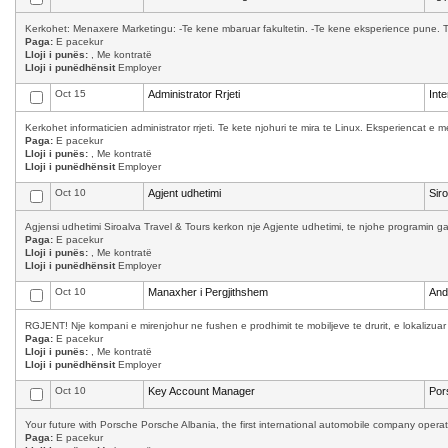
Kerkohet: Menaxere Marketingu: -Te kene mbaruar fakultetin. -Te kene eksperience pune. T
Paga:
E pacekur
Lloji i punës:
, Me kontratë
Lloji i punëdhënsit
Employer
Oct 15
Administrator Rrjeti
Int
Kerkohet informaticien administrator rrjeti. Te kete njohuri te mira te Linux. Eksperiencat 
Paga:
E pacekur
Lloji i punës:
, Me kontratë
Lloji i punëdhënsit
Employer
Oct 10
Agjent udhetimi
Sir
Agjensi udhetimi Siroalva Travel & Tours kerkon nje Agjente udhetimi, te njohe programin ga
Paga:
E pacekur
Lloji i punës:
, Me kontratë
Lloji i punëdhënsit
Employer
Oct 10
Manaxher i Pergjithshem
And
RGJENT! Nje kompani e mirenjohur ne fushen e prodhimit te mobiljeve te drurit, e lokalizuar
Paga:
E pacekur
Lloji i punës:
, Me kontratë
Lloji i punëdhënsit
Employer
Oct 10
Key Account Manager
Por
Your future with Porsche Porsche Albania, the first international automobile company operati
Paga:
E pacekur