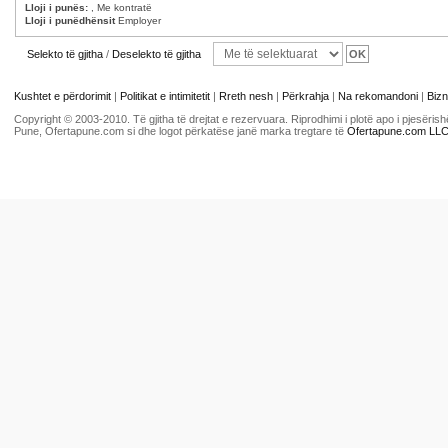
Lloji i punës:
, Me kontratë
Lloji i punëdhënsit
Employer
Selekto të gjitha
/
Deselekto të gjitha
Kushtet e përdorimit
|
Politikat e intimitetit
|
Rreth nesh
|
Përkrahja
|
Na rekomandoni
|
Bizn
Copyright © 2003-2010. Të gjitha të drejtat e rezervuara. Riprodhimi i plotë apo i pjesër
Pune, Ofertapune.com si dhe logot përkatëse janë marka tregtare të
Ofertapune.com LL