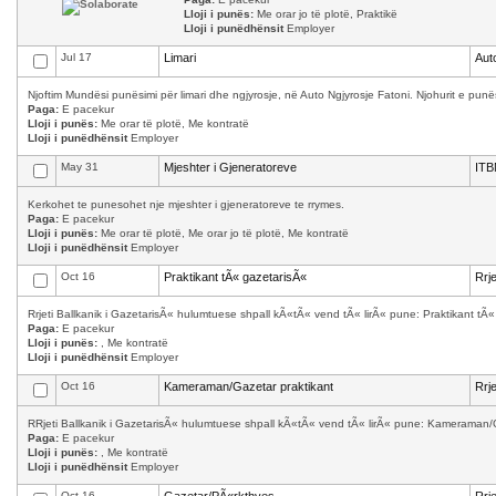
Lloji i punës:
Me orar jo të plotë, Praktikë
Lloji i punëdhënsit
Employer
Jul 17
Limari
Aut
Njoftim Mundësi punësimi për limari dhe ngjyrosje, në Auto Ngjyrosje Fatoni. Njohurit e punës
Paga:
E pacekur
Lloji i punës:
Me orar të plotë, Me kontratë
Lloji i punëdhënsit
Employer
May 31
Mjeshter i Gjeneratoreve
ITB
Kerkohet te punesohet nje mjeshter i gjeneratoreve te rrymes.
Paga:
E pacekur
Lloji i punës:
Me orar të plotë, Me orar jo të plotë, Me kontratë
Lloji i punëdhënsit
Employer
Oct 16
Praktikant tÃ« gazetarisÃ«
Rrj
Rrjeti Ballkanik i GazetarisÃ« hulumtuese shpall kÃ«tÃ« vend tÃ« lirÃ« pune: Praktikant tÃ
Paga:
E pacekur
Lloji i punës:
, Me kontratë
Lloji i punëdhënsit
Employer
Oct 16
Kameraman/Gazetar praktikant
Rrj
RRjeti Ballkanik i GazetarisÃ« hulumtuese shpall kÃ«tÃ« vend tÃ« lirÃ« pune: Kameraman/
Paga:
E pacekur
Lloji i punës:
, Me kontratë
Lloji i punëdhënsit
Employer
Oct 16