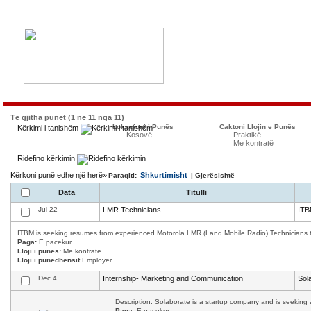
Të gjitha punët (1 në 11 nga 11)
Lokacioni i Punës
Caktoni Llojin e Punës
Kërkimi i tanishëm
Kosovë
Praktikë
Me kontratë
Ridefino kërkimin
Kërkoni punë edhe një herë»
Shkurtimisht
Paraqiti:
| Gjerësishtë
Data
Titulli
Jul 22
LMR Technicians
ITB
ITBM is seeking resumes from experienced Motorola LMR (Land Mobile Radio) Technicians to w
Paga:
E pacekur
Lloji i punës:
Me kontratë
Lloji i punëdhënsit
Employer
Dec 4
Internship- Marketing and Communication
Sol
Description: Solaborate is a startup company and is seeking a
Paga:
E pacekur