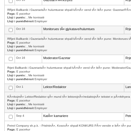
Gazetar/PÃ«rkthyes
Rrj
RRjeti Ballkanik i GazetarisÃ« hulumtuese shpall kÃ«tÃ« vend tÃ« lirÃ« pune: Gazetar/PÃ«
Paga:
E pacekur
Lloji i punës:
, Me kontratë
Lloji i punëdhënsit
Employer
Oct 16
Monitorues tÃ« gjykatave/hulumtues
Rrj
RRjeti Ballkanik i GazetarisÃ« hulumtuese shpall kÃ«tÃ« vend tÃ« lirÃ« pune: Monitorues tÃ
Paga:
E pacekur
Lloji i punës:
, Me kontratë
Lloji i punëdhënsit
Employer
Oct 16
Moderator/Gazetar
Rrj
Rrjeti Ballkanik i GazetarisÃ« hulumtuese shpall kÃ«tÃ« vend tÃ« lirÃ« pune: Moderator/G
Paga:
E pacekur
Lloji i punës:
, Me kontratë
Lloji i punëdhënsit
Employer
Oct 1
Lektor/Redaktor
Lan
KÃ«rkojmÃ« Lektor/Redaktor qÃ« mund tÃ« lektorojnÃ«/redaktojnÃ« tekstet e pÃ«rkthyera 
Paga:
E pacekur
Lloji i punës:
, Me kontratë
Lloji i punëdhënsit
Employer
Sep 4
KatÃ«r kamariere
Pet
Petrol Company sh.p.k. - PrishtinÃ«, KosovÃ« shpall KONKURS PÃ«r vendin e lirÃ« tÃ« punÃ
Paga:
E pacekur