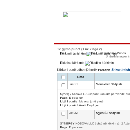
Të gjitha punët (1 në 2 nga 2)
Kategoria e Punës
Kërkimi i tanishëm
Shitje/Menagjer i 
Ridefino kërkimin
Kërkoni punë edhe një herë»
Shkurtimish
Paraqiti:
Data
Jun 21
Menaxher Shitjesh
Synergy Kosovo LLC shpalle konkurs per vende pune 
Paga:
E pacekur
Lloji i punës:
Me orar jo të plotë
Lloji i punëdhënsit
Employer
Oct 22
AgjentÃ« shitjesh
SYNERGY KOSOVA LLC është në kërkim të: 2 Agjentev
Paga:
E pacekur