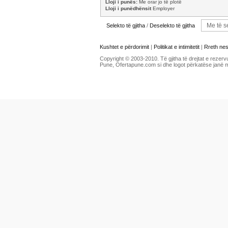
Lloji i punës:
Me orar jo të plotë
Lloji i punëdhënsit
Employer
Selekto të gjitha
/
Deselekto të gjitha
Kushtet e përdorimit
|
Politikat e intimitetit
|
Rreth ne
Copyright © 2003-2010. Të gjitha të drejtat e rezerv
Pune, Ofertapune.com si dhe logot përkatëse janë 