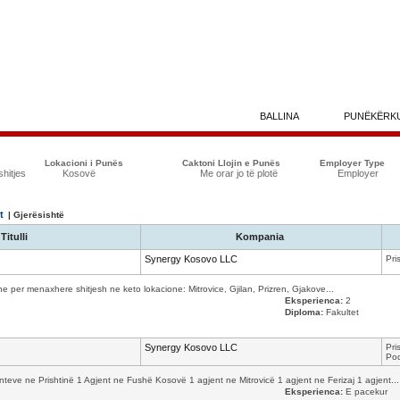
BALLINA
PUNËKËRK
Lokacioni i Punës
Caktoni Llojin e Punës
Employer Type
shitjes
Kosovë
Me orar jo të plotë
Employer
t
| Gjerësishtë
Titulli
Kompania
Synergy Kosovo LLC
Pri
per menaxhere shitjesh ne keto lokacione: Mitrovice, Gjilan, Prizren, Gjakove...
Eksperienca:
2
Diploma:
Fakultet
Synergy Kosovo LLC
Pri
Pod
e ne Prishtinë 1 Agjent ne Fushë Kosovë 1 agjent ne Mitrovicë 1 agjent ne Ferizaj 1 agjent...
Eksperienca:
E pacekur