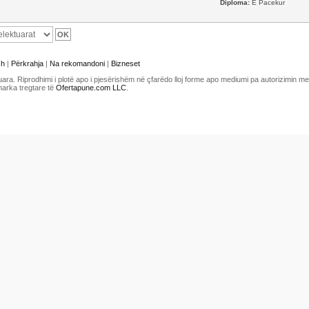
Diploma:
E Pacekur
sh
|
Përkrahja
|
Na rekomandoni
|
Bizneset
uara. Riprodhimi i plotë apo i pjesërishëm në çfarëdo lloj forme apo mediumi pa autorizimin 
marka tregtare të
Ofertapune.com LLC
.