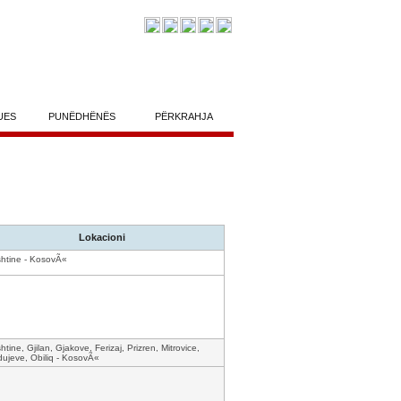
UES
PUNËDHËNËS
PËRKRAHJA
Lokacioni
shtine - KosovÃ«
shtine, Gjilan, Gjakove, Ferizaj, Prizren, Mitrovice,
ujeve, Obiliq - KosovÃ«