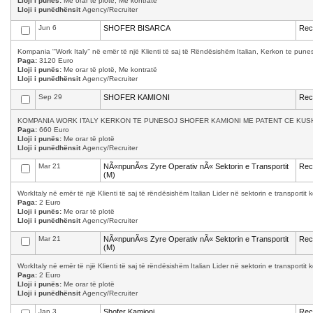
Lloji i punës:
Me orar të plotë, Me kontratë
Lloji i punëdhënsit
Agency/Recruiter
Jun 6
SHOFER BISARCA
Recr
Kompania “‘Work Italy’’ në emër të një Klienti të saj të Rëndësishëm Italian, Kerkon te p
Paga:
3120 Euro
Lloji i punës:
Me orar të plotë, Me kontratë
Lloji i punëdhënsit
Agency/Recruiter
Sep 29
SHOFER KAMIONI
Recr
KOMPANIA WORK ITALY KERKON TE PUNESOJ SHOFER KAMIONI ME PATENT CE KUSH
Paga:
660 Euro
Lloji i punës:
Me orar të plotë
Lloji i punëdhënsit
Agency/Recruiter
Mar 21
NÃ«npunÃ«s Zyre Operativ nÃ« Sektorin e Transportit
Recr
(M)
WorkItaly në emër të një Klienti të saj të rëndësishëm Italian Lider në sektorin e transporti
Paga:
2 Euro
Lloji i punës:
Me orar të plotë
Lloji i punëdhënsit
Agency/Recruiter
Mar 21
NÃ«npunÃ«s Zyre Operativ nÃ« Sektorin e Transportit
Recr
(M)
WorkItaly në emër të një Klienti të saj të rëndësishëm Italian Lider në sektorin e transporti
Paga:
2 Euro
Lloji i punës:
Me orar të plotë
Lloji i punëdhënsit
Agency/Recruiter
Jan 3
Shofer Kamioni
Recr