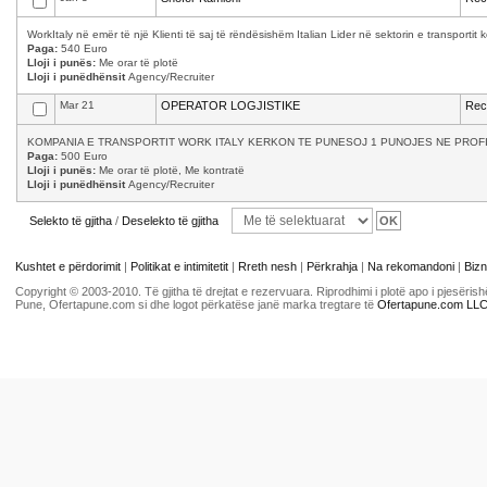
WorkItaly në emër të një Klienti të saj të rëndësishëm Italian Lider në sektorin e transporti
Paga:
540 Euro
Lloji i punës:
Me orar të plotë
Lloji i punëdhënsit
Agency/Recruiter
Mar 21
OPERATOR LOGJISTIKE
Recr
KOMPANIA E TRANSPORTIT WORK ITALY KERKON TE PUNESOJ 1 PUNOJES NE PROFILI
Paga:
500 Euro
Lloji i punës:
Me orar të plotë, Me kontratë
Lloji i punëdhënsit
Agency/Recruiter
Selekto të gjitha
/
Deselekto të gjitha
Kushtet e përdorimit
|
Politikat e intimitetit
|
Rreth nesh
|
Përkrahja
|
Na rekomandoni
|
Bizn
Copyright © 2003-2010. Të gjitha të drejtat e rezervuara. Riprodhimi i plotë apo i pjesër
Pune, Ofertapune.com si dhe logot përkatëse janë marka tregtare të
Ofertapune.com LL