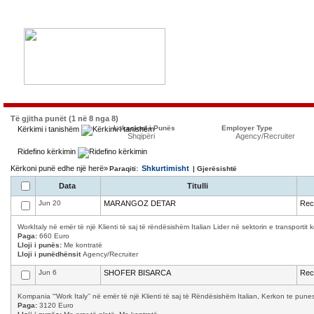
Të gjitha punët (1 në 8 nga 8)
Lokacioni i Punës
Employer Type
Kërkimi i tanishëm
Shqipëri
Agency/Recruiter
Ridefino kërkimin
Kërkoni punë edhe një herë»
Shkurtimisht
Paraqiti:
| Gjerësishtë
Data
Titulli
Jun 20
MARANGOZ DETAR
Recr
WorkItaly në emër të një Klienti të saj të rëndësishëm Italian Lider në sektorin e transporti
Paga:
660 Euro
Lloji i punës:
Me kontratë
Lloji i punëdhënsit
Agency/Recruiter
Jun 6
SHOFER BISARCA
Recr
Kompania “‘Work Italy’’ në emër të një Klienti të saj të Rëndësishëm Italian, Kerkon te p
Paga:
3120 Euro