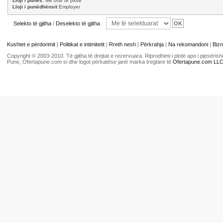
Lloji i punës:
Me orar të plotë
Lloji i punëdhënsit
Employer
Selekto të gjitha
/
Deselekto të gjitha
Kushtet e përdorimit
|
Politikat e intimitetit
|
Rreth nesh
|
Përkrahja
|
Na rekomandoni
|
Bizn
Copyright © 2003-2010. Të gjitha të drejtat e rezervuara. Riprodhimi i plotë apo i pjesër
Pune, Ofertapune.com si dhe logot përkatëse janë marka tregtare të
Ofertapune.com LL