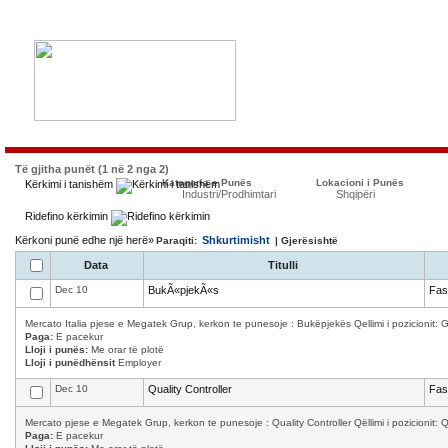
Të gjitha punët (1 në 2 nga 2)
Kategoria e Punës
Lokacioni i Punës
Kërkimi i tanishëm
Industri/Prodhimtari
Shqipëri
Ridefino kërkimin
Kërkoni punë edhe një herë»
Shkurtimisht
Paraqiti:
| Gjerësishtë
Data
Titulli
Dec 10
BukÃ«pjekÃ«s
Fas
Mercato Italia pjese e Megatek Grup, kerkon te punesoje : Bukëpjekës Qellimi i pozicionit: Ga
Paga:
E pacekur
Lloji i punës:
Me orar të plotë
Lloji i punëdhënsit
Employer
Dec 10
Quality Controller
Fas
Mercato pjese e Megatek Grup, kerkon te punesoje : Quality Controller Qëllimi i pozicionit: Qula
Paga:
E pacekur