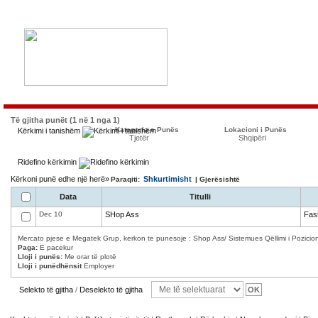
Të gjitha punët (1 në 1 nga 1)
Kategoria e Punës
Lokacioni i Punës
Kërkimi i tanishëm
Tjetër
Shqipëri
Ridefino kërkimin
Kërkoni punë edhe një herë»
Shkurtimisht
Paraqiti:
| Gjerësishtë
Data
Titulli
Dec 10
SHop Ass
Fas
Mercato pjese e Megatek Grup, kerkon te punesoje : Shop Ass/ Sistemues Qëllimi i Pozicioni
Paga:
E pacekur
Lloji i punës:
Me orar të plotë
Lloji i punëdhënsit
Employer
Selekto të gjitha
/
Deselekto të gjitha