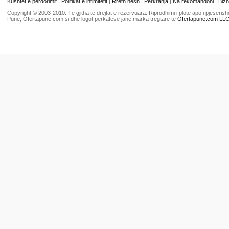
Kushtet e përdorimit
|
Politikat e intimitetit
|
Rreth nesh
|
Përkrahja
|
Na rekomandoni
|
Bizn
Copyright © 2003-2010. Të gjitha të drejtat e rezervuara. Riprodhimi i plotë apo i pjesër
Pune, Ofertapune.com si dhe logot përkatëse janë marka tregtare të
Ofertapune.com LL