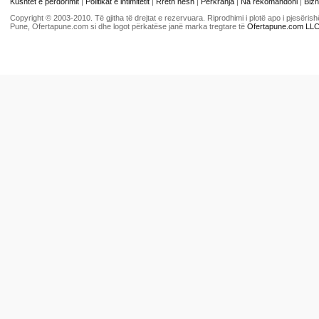
Kushtet e përdorimit
|
Politikat e intimitetit
|
Rreth nesh
|
Përkrahja
|
Na rekomandoni
|
Bizn
Copyright © 2003-2010. Të gjitha të drejtat e rezervuara. Riprodhimi i plotë apo i pjesër
Pune, Ofertapune.com si dhe logot përkatëse janë marka tregtare të
Ofertapune.com LL