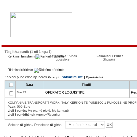
Të gjitha punët (1 në 1 nga 1)
Kategoria e Punës
Lokacioni i Punës
Kërkimi i tanishëm
Logjistikë
Shqipëri
Ridefino kërkimin
Kërkoni punë edhe një herë»
Shkurtimisht
Paraqiti:
| Gjerësishtë
Data
Titulli
Mar 21
OPERATOR LOGJISTIKE
Recr
KOMPANIA E TRANSPORTIT WORK ITALY KERKON TE PUNESOJ 1 PUNOJES NE PROFILI
Paga:
500 Euro
Lloji i punës:
Me orar të plotë, Me kontratë
Lloji i punëdhënsit
Agency/Recruiter
Selekto të gjitha
/
Deselekto të gjitha