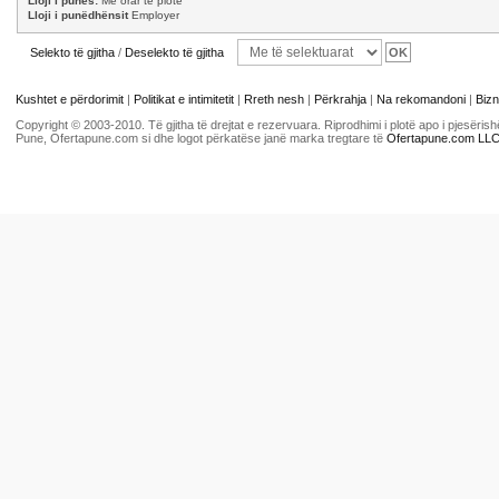
Lloji i punës:
Me orar të plotë
Lloji i punëdhënsit
Employer
Selekto të gjitha
/
Deselekto të gjitha
Kushtet e përdorimit
|
Politikat e intimitetit
|
Rreth nesh
|
Përkrahja
|
Na rekomandoni
|
Bizn
Copyright © 2003-2010. Të gjitha të drejtat e rezervuara. Riprodhimi i plotë apo i pjesër
Pune, Ofertapune.com si dhe logot përkatëse janë marka tregtare të
Ofertapune.com LL