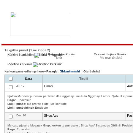
Të gjitha punët (1 në 2 nga 2)
Kategoria e Punës
Caktoni Llojin e Punës
Kërkimi i tanishëm
Tjetër
Me orar të plotë
Ridefino kërkimin
Kërkoni punë edhe një herë»
Shkurtimisht
Paraqiti:
| Gjerësishtë
Data
Titulli
Jul 17
Limari
Auto
Njoftim Mundësi punësimi për limari dhe ngjyrosje, në Auto Ngjyrosje Fatoni. Njohurit e punës
Paga:
E pacekur
Lloji i punës:
Me orar të plotë, Me kontratë
Lloji i punëdhënsit
Employer
Dec 10
SHop Ass
Fas
Mercato pjese e Megatek Grup, kerkon te punesoje : Shop Ass/ Sistemues Qëllimi i Pozicioni
Paga:
E pacekur