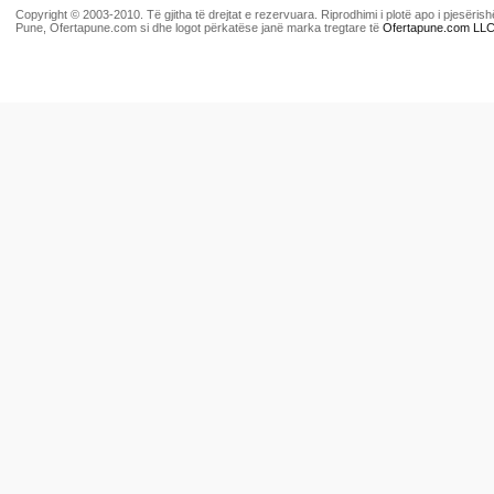
Copyright © 2003-2010. Të gjitha të drejtat e rezervuara. Riprodhimi i plotë apo i pjesër
Pune, Ofertapune.com si dhe logot përkatëse janë marka tregtare të
Ofertapune.com LL