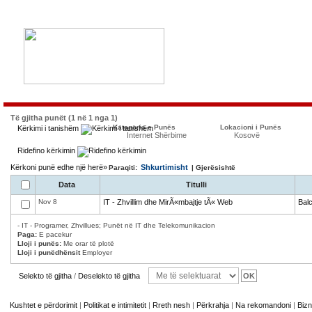
Të gjitha punët (1 në 1 nga 1)
Kategoria e Punës
Lokacioni i Punës
Kërkimi i tanishëm
Internet Shërbime
Kosovë
Ridefino kërkimin
Kërkoni punë edhe një herë»
Shkurtimisht
Paraqiti:
| Gjerësishtë
Data
Titulli
Nov 8
IT - Zhvillim dhe MirÃ«mbajtje tÃ« Web
Bal
- IT - Programer, Zhvillues; Punët në IT dhe Telekomunikacion
Paga:
E pacekur
Lloji i punës:
Me orar të plotë
Lloji i punëdhënsit
Employer
Selekto të gjitha
/
Deselekto të gjitha
Kushtet e përdorimit
|
Politikat e intimitetit
|
Rreth nesh
|
Përkrahja
|
Na rekomandoni
|
Bizn