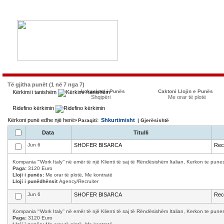
Të gjitha punët (1 në 7 nga 7)
Lokacioni i Punës
Caktoni Llojin e Punës
Kërkimi i tanishëm
Shqipëri
Me orar të plotë
Ridefino kërkimin
Kërkoni punë edhe një herë»
Shkurtimisht
Paraqiti:
| Gjerësishtë
Data
Titulli
Jun 6
SHOFER BISARCA
Recr
Kompania “‘Work Italy’’ në emër të një Klienti të saj të Rëndësishëm Italian, Kerkon te p
Paga:
3120 Euro
Lloji i punës:
Me orar të plotë, Me kontratë
Lloji i punëdhënsit
Agency/Recruiter
Jun 6
SHOFER BISARCA
Recr
Kompania “‘Work Italy’’ në emër të një Klienti të saj të Rëndësishëm Italian, Kerkon te p
Paga:
3120 Euro