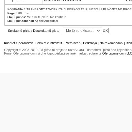
KOMPANIA E TRANSPORTIT WORK ITALY KERKON TE PUNESOJ 1 PUNOJES NE PROFILI
Paga:
500 Euro
Lloji i punës:
Me orar të plotë, Me kontratë
Lloji i punëdhënsit
Agency/Recruiter
Selekto të gjitha
/
Deselekto të gjitha
Kushtet e përdorimit
|
Politikat e intimitetit
|
Rreth nesh
|
Përkrahja
|
Na rekomandoni
|
Bizn
Copyright © 2003-2010. Të gjitha të drejtat e rezervuara. Riprodhimi i plotë apo i pjesër
Pune, Ofertapune.com si dhe logot përkatëse janë marka tregtare të
Ofertapune.com LL