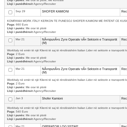
Lloji i punës:
Me orar të plotë, Me kontratë
Lloji i punëdhënsit
Agency/Recruiter
Sep 29
SHOFER KAMIONI
Recr
KOMPANIA WORK ITALY KERKON TE PUNESOJ SHOFER KAMIONI ME PATENT CE KUSH
Paga:
660 Euro
Lloji i punës:
Me orar të plotë
Lloji i punëdhënsit
Agency/Recruiter
Mar 21
NÃ«npunÃ«s Zyre Operativ nÃ« Sektorin e Transportit
Recr
(M)
WorkItaly në emër të një Klienti të saj të rëndësishëm Italian Lider në sektorin e transporti
Paga:
2 Euro
Lloji i punës:
Me orar të plotë
Lloji i punëdhënsit
Agency/Recruiter
Mar 21
NÃ«npunÃ«s Zyre Operativ nÃ« Sektorin e Transportit
Recr
(M)
WorkItaly në emër të një Klienti të saj të rëndësishëm Italian Lider në sektorin e transporti
Paga:
2 Euro
Lloji i punës:
Me orar të plotë
Lloji i punëdhënsit
Agency/Recruiter
Jan 3
Shofer Kamioni
Recr
WorkItaly në emër të një Klienti të saj të rëndësishëm Italian Lider në sektorin e transporti
Paga:
540 Euro
Lloji i punës:
Me orar të plotë
Lloji i punëdhënsit
Agency/Recruiter
Mar 21
OPERATOR LOGJISTIKE
Recr