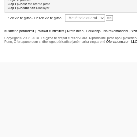
Lloji i punës:
Me orar të plotë
Lloji i punëdhënsit
Employer
Selekto të gjitha
/
Deselekto të gjitha
Kushtet e përdorimit
|
Politikat e intimitetit
|
Rreth nesh
|
Përkrahja
|
Na rekomandoni
|
Bizn
Copyright © 2003-2010. Të gjitha të drejtat e rezervuara. Riprodhimi i plotë apo i pjesër
Pune, Ofertapune.com si dhe logot përkatëse janë marka tregtare të
Ofertapune.com LL