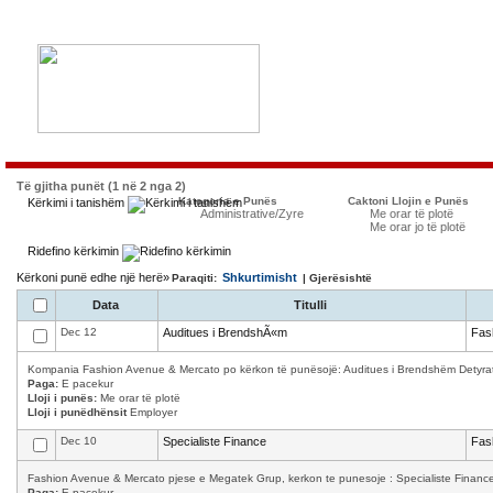
Të gjitha punët (1 në 2 nga 2)
Kategoria e Punës
Caktoni Llojin e Punës
Kërkimi i tanishëm
Administrative/Zyre
Me orar të plotë
Me orar jo të plotë
Ridefino kërkimin
Kërkoni punë edhe një herë»
Shkurtimisht
Paraqiti:
| Gjerësishtë
Data
Titulli
Dec 12
Auditues i BrendshÃ«m
Fas
Kompania Fashion Avenue & Mercato po kërkon të punësojë: Auditues i Brendshëm Detyrat 
Paga:
E pacekur
Lloji i punës:
Me orar të plotë
Lloji i punëdhënsit
Employer
Dec 10
Specialiste Finance
Fas
Fashion Avenue & Mercato pjese e Megatek Grup, kerkon te punesoje : Specialiste Finance K
Paga:
E pacekur