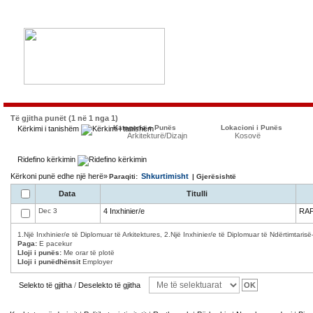
Të gjitha punët (1 në 1 nga 1)
Kategoria e Punës
Lokacioni i Punës
Kërkimi i tanishëm
Arkitekturë/Dizajn
Kosovë
Ridefino kërkimin
Kërkoni punë edhe një herë»
Shkurtimisht
Paraqiti:
| Gjerësishtë
Data
Titulli
Dec 3
4 Inxhinier/e
RAF
1.Një Inxhinier/e të Diplomuar të Arkitektures, 2.Një Inxhinier/e të Diplomuar të Ndërtimtarisë-d
Paga:
E pacekur
Lloji i punës:
Me orar të plotë
Lloji i punëdhënsit
Employer
Selekto të gjitha
/
Deselekto të gjitha