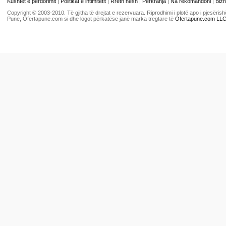
Kushtet e përdorimit
|
Politikat e intimitetit
|
Rreth nesh
|
Përkrahja
|
Na rekomandoni
|
Bizn
Copyright © 2003-2010. Të gjitha të drejtat e rezervuara. Riprodhimi i plotë apo i pjesër
Pune, Ofertapune.com si dhe logot përkatëse janë marka tregtare të
Ofertapune.com LL