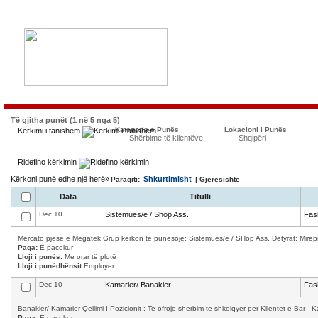
Të gjitha punët (1 në 5 nga 5)
Kategoria e Punës
Lokacioni i Punës
Kërkimi i tanishëm
Shërbime të klientëve
Shqipëri
Ridefino kërkimin
Kërkoni punë edhe një herë»
Shkurtimisht
Paraqiti:
| Gjerësishtë
Data
Titulli
Dec 10
Sistemues/e / Shop Ass.
Fas
Mercato pjese e Megatek Grup kerkon te punesoje: Sistemues/e / SHop Ass. Detyrat: Mirëpret
Paga:
E pacekur
Lloji i punës:
Me orar të plotë
Lloji i punëdhënsit
Employer
Dec 10
Kamarier/ Banakier
Fas
Banakier/ Kamarier Qellimi I Pozicionit : Te ofroje sherbim te shkelqyer per Klientet e Bar - K
Paga:
E pacekur