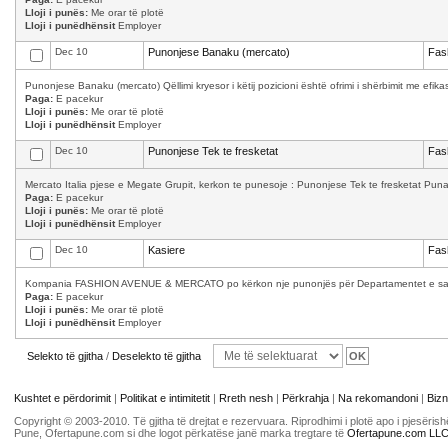
Lloji i punës:
Me orar të plotë
Lloji i punëdhënsit
Employer
Dec 10
Punonjese Banaku (mercato)
Fas
Punonjese Banaku (mercato) Qëllimi kryesor i këtij pozicioni është ofrimi i shërbimit me efika
Paga:
E pacekur
Lloji i punës:
Me orar të plotë
Lloji i punëdhënsit
Employer
Dec 10
Punonjese Tek te fresketat
Fas
Mercato Italia pjese e Megate Grupit, kerkon te punesoje : Punonjese Tek te fresketat Puna 
Paga:
E pacekur
Lloji i punës:
Me orar të plotë
Lloji i punëdhënsit
Employer
Dec 10
Kasiere
Fas
Kompania FASHION AVENUE & MERCATO po kërkon nje punonjës për Departamentet e saj: Kas
Paga:
E pacekur
Lloji i punës:
Me orar të plotë
Lloji i punëdhënsit
Employer
Selekto të gjitha
/
Deselekto të gjitha
Kushtet e përdorimit
|
Politikat e intimitetit
|
Rreth nesh
|
Përkrahja
|
Na rekomandoni
|
Bizn
Copyright © 2003-2010. Të gjitha të drejtat e rezervuara. Riprodhimi i plotë apo i pjesër
Pune, Ofertapune.com si dhe logot përkatëse janë marka tregtare të
Ofertapune.com LL