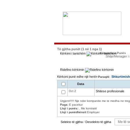
Të gjitha punët (1 në 1 nga 1)
Kategoria e Punës
Kërkimi i tanishëm
Shitje/Menagjer i 
Ridefino kërkimin
Kërkoni punë edhe një herë»
Shkurtimish
Paraqiti:
Data
Oct 2
Shitese profesionale
Urgjent!!!!! Nje nder kompanite me te medha ne tregu
Paga:
E pacekur
Lloji i punës:
, Me kontratë
Lloji i punëdhënsit
Employer
Selekto të gjitha
/
Deselekto të gjitha