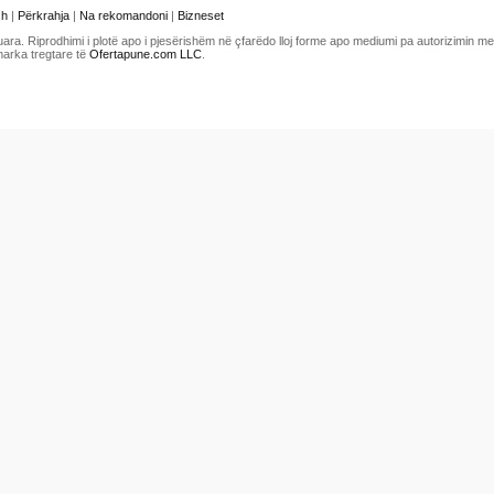
sh
|
Përkrahja
|
Na rekomandoni
|
Bizneset
uara. Riprodhimi i plotë apo i pjesërishëm në çfarëdo lloj forme apo mediumi pa autorizimin 
marka tregtare të
Ofertapune.com LLC
.