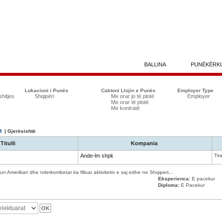
BALLINA
PUNËKËRK
Lokacioni i Punës
Caktoni Llojin e Punës
Employer Type
shitjes
Shqipëri
Me orar jo të plotë
Employer
Me orar të plotë
Me kontratë
t
| Gjerësishtë
Titulli
Kompania
Ande-lm shpk
Tir
n Amerikan dhe nderkombetar ka filluar aktivitetin e saj edhe ne Shqiperi...
Eksperienca:
E pacekur
Diploma:
E Pacekur