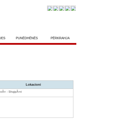
UES
PUNËDHËNËS
PËRKRAHJA
Lokacioni
anÃ« - ShqipÃ«ri