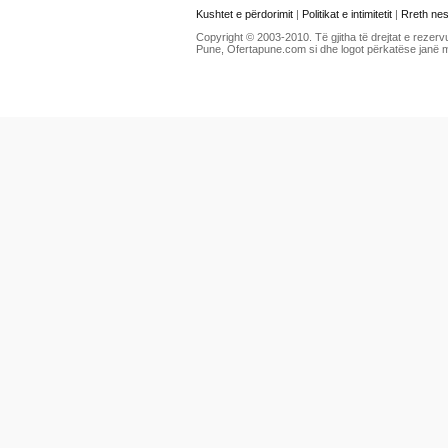
Kushtet e përdorimit
|
Politikat e intimitetit
|
Rreth ne
Copyright © 2003-2010. Të gjitha të drejtat e rezerv
Pune, Ofertapune.com si dhe logot përkatëse janë 