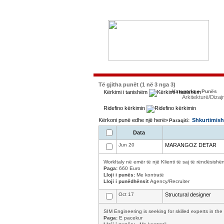
Të gjitha punët (1 në 3 nga 3)
Kategoria e Punës
Kërkimi i tanishëm
Arkitekturë/Dizaj
Ridefino kërkimin
Kërkoni punë edhe një herë»
Shkurtimish
Paraqiti:
Data
Jun 20
MARANGOZ DETAR
WorkItaly në emër të një Klienti të saj të rëndësishë
Paga:
660 Euro
Lloji i punës:
Me kontratë
Lloji i punëdhënsit
Agency/Recruiter
Oct 17
Structural designer
SIM Engineering is seeking for skilled experts in the 
Paga:
E pacekur