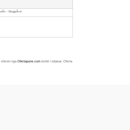
anÃ« - ShqipÃ«ri
me shkrim nga
Ofertapune.com
është i ndaluar. Oferta