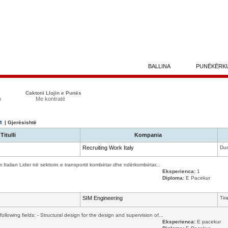
BALLINA
PUNËKËRK
Caktoni Llojin e Punës
n
Me kontratë
t
| Gjerësishtë
Titulli
Kompania
Recruiting Work Italy
Dur
m Italian Lider në sektorin e transportit kombëtar dhe ndërkombëtar...
Eksperienca:
1
Diploma:
E Pacekur
SIM Engineering
Tir
following fields: - Structural design for the design and supervision of...
Eksperienca:
E pacekur