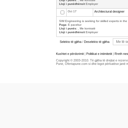
Lloji i punës:
, Me kontratë
Lloji i punëdhënsit
Employer
Oct 17
Architectural designer
SIM Engineering is seeking for skilled experts in the f
Paga:
E pacekur
Lloji i punës:
, Me kontratë
Lloji i punëdhënsit
Employer
Selekto të gjitha
/
Deselekto të gjitha
Kushtet e përdorimit
|
Politikat e intimitetit
|
Rreth ne
Copyright © 2003-2010. Të gjitha të drejtat e rezerv
Pune, Ofertapune.com si dhe logot përkatëse janë 