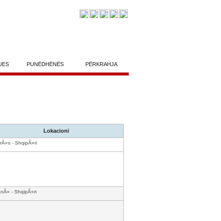
UES
PUNËDHËNËS
PËRKRAHJA
Lokacioni
rÃ«s - ShqipÃ«ri
anÃ« - ShqipÃ«ri