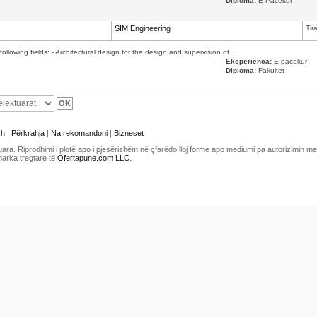
Diploma:
E Pacekur
SIM Engineering
Tir
ollowing fields: - Architectural design for the design and supervision of...
Eksperienca:
E pacekur
Diploma:
Fakultet
sh
|
Përkrahja
|
Na rekomandoni
|
Bizneset
uara. Riprodhimi i plotë apo i pjesërishëm në çfarëdo lloj forme apo mediumi pa autorizimin 
marka tregtare të
Ofertapune.com LLC
.