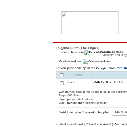
Të gjitha punët (1 në 1 nga 1)
Kategoria e Punës
Kërkimi i tanishëm
Arkitekturë/Dizaj
Ridefino kërkimin
Kërkoni punë edhe një herë»
Shkurtimish
Paraqiti:
Data
Jun 20
MARANGOZ DETAR
WorkItaly në emër të një Klienti të saj të rëndësishë
Paga:
660 Euro
Lloji i punës:
Me kontratë
Lloji i punëdhënsit
Agency/Recruiter
Selekto të gjitha
/
Deselekto të gjitha
Kushtet e përdorimit
|
Politikat e intimitetit
|
Rreth ne