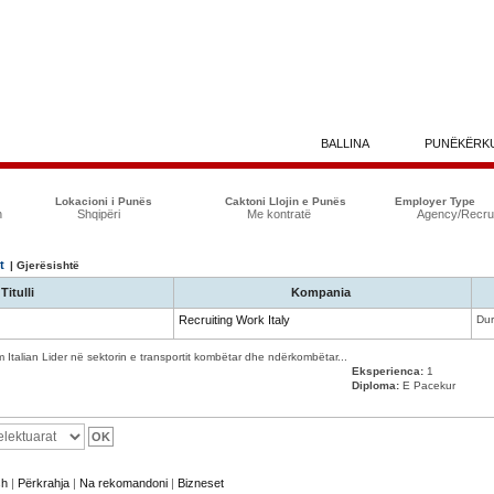
BALLINA
PUNËKËRK
Lokacioni i Punës
Caktoni Llojin e Punës
Employer Type
n
Shqipëri
Me kontratë
Agency/Recrui
t
| Gjerësishtë
Titulli
Kompania
Recruiting Work Italy
Dur
m Italian Lider në sektorin e transportit kombëtar dhe ndërkombëtar...
Eksperienca:
1
Diploma:
E Pacekur
sh
|
Përkrahja
|
Na rekomandoni
|
Bizneset