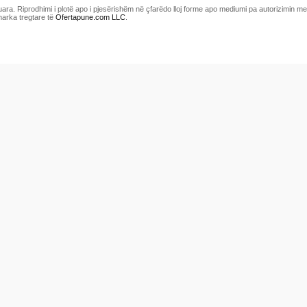
uara. Riprodhimi i plotë apo i pjesërishëm në çfarëdo lloj forme apo mediumi pa autorizimin 
marka tregtare të
Ofertapune.com LLC
.