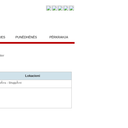
UES
PUNËDHËNËS
PËRKRAHJA
ter
Lokacioni
rÃ«s - ShqipÃ«ri