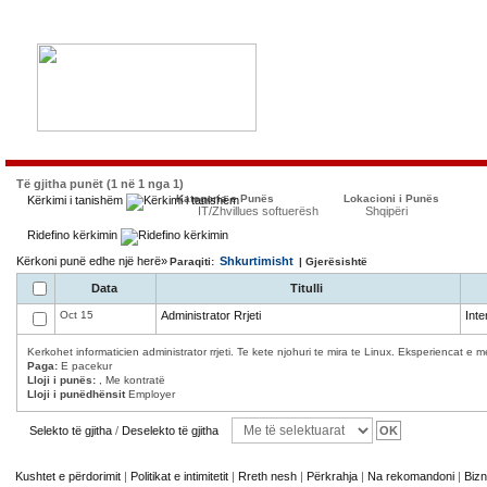
Të gjitha punët (1 në 1 nga 1)
Kategoria e Punës
Lokacioni i Punës
Kërkimi i tanishëm
IT/Zhvillues softuerësh
Shqipëri
Ridefino kërkimin
Kërkoni punë edhe një herë»
Shkurtimisht
Paraqiti:
| Gjerësishtë
Data
Titulli
Oct 15
Administrator Rrjeti
Int
Kerkohet informaticien administrator rrjeti. Te kete njohuri te mira te Linux. Eksperiencat 
Paga:
E pacekur
Lloji i punës:
, Me kontratë
Lloji i punëdhënsit
Employer
Selekto të gjitha
/
Deselekto të gjitha
Kushtet e përdorimit
|
Politikat e intimitetit
|
Rreth nesh
|
Përkrahja
|
Na rekomandoni
|
Bizn