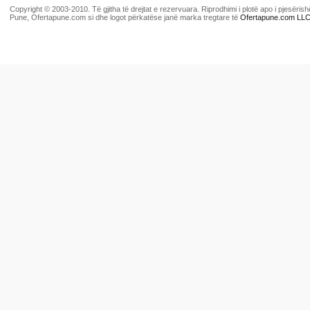
Copyright © 2003-2010. Të gjitha të drejtat e rezervuara. Riprodhimi i plotë apo i pjesër
Pune, Ofertapune.com si dhe logot përkatëse janë marka tregtare të
Ofertapune.com LL