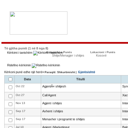
Të gjitha punët (1 në 8 nga 8)
Kategoria e Punës
Lokacioni i Punës
Kërkimi i tanishëm
Shitje/Menagjer i shitjes
Kosovë
Ridefino kërkimin
Kërkoni punë edhe një herë»
Gjerësishtë
Paraqiti: Shkurtimisht |
Data
Titulli
Oct 22
AgjentÃ« shitjesh
Syn
Oct 27
Call Agent
Xact
Nov 13
Agjent i shitjes
Int
Sep 17
Axhent i shitjes
Int
Sep 17
Menaxher i programit te shitjes
Int
Jul 10
Agjent i Marketingut
Bal