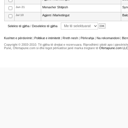
Jun 21
Menaxher Shitjesh
Syn
Jul 10
Agjent i Marketingut
Bal
Selekto të gjitha
/
Deselekto të gjitha
Kushtet e përdorimit
|
Politikat e intimitetit
|
Rreth nesh
|
Përkrahja
|
Na rekomandoni
|
Bizn
Copyright © 2003-2010. Të gjitha të drejtat e rezervuara. Riprodhimi i plotë apo i pjesër
Pune, Ofertapune.com si dhe logot përkatëse janë marka tregtare të
Ofertapune.com LL