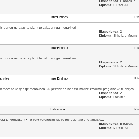
Eksperienca:
E pacekur
Diploma:
E Pacekur
InterEminex
Pri
cilin punon ne baze te planit te caktuar nga menaxheri...
Eksperienca:
2
Diploma:
Shkolla e Mesme
InterEminex
Pri
cilin punon ne baze te planit te caktuar nga menaxheri...
Eksperienca:
2
Diploma:
Shkolla e Mesme
shitjes
InterEminex
Pri
ameve të shitjes që menaxhon, ku përfshihen menaxhimi dhe zhvillimi i programeve të shitjes...
Eksperienca:
2
Diploma:
Fakultet
Balcanica
Pri
yera te kompjuterit • Të ketë vetëbesim, sjellje profesionale dhe ambicie...
Eksperienca:
E pacekur
Diploma:
E Pacekur