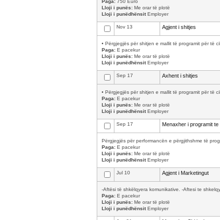
Paga:
750 Euro
Lloji i punës:
Me orar të plotë
Lloji i punëdhënsit
Employer
Nov 13
Agjent i shitjes
• Përgjegjës për shitjen e mallit të programit për të 
Paga:
E pacekur
Lloji i punës:
Me orar të plotë
Lloji i punëdhënsit
Employer
Sep 17
Axhent i shitjes
• Përgjegjës për shitjen e mallit të programit për të 
Paga:
E pacekur
Lloji i punës:
Me orar të plotë
Lloji i punëdhënsit
Employer
Sep 17
Menaxher i programit te 
Përgjegjës për performancën e përgjithshme të progr
Paga:
E pacekur
Lloji i punës:
Me orar të plotë
Lloji i punëdhënsit
Employer
Jul 10
Agjent i Marketingut
-Aftësi të shkëlqyera komunikative. -Aftesi te shkelq
Paga:
E pacekur
Lloji i punës:
Me orar të plotë
Lloji i punëdhënsit
Employer