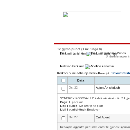
Të gjitha punët (1 në 8 nga 8)
Kategoria e Punës
Kërkimi i tanishëm
Shitje/Menagjer i 
Ridefino kërkimin
Kërkoni punë edhe një herë»
Shkurtimish
Paraqiti:
Data
Oct 22
AgjentÃ« shitjesh
SYNERGY KOSOVA LLC është në kërkim të: 2 Agjentev
Paga:
E pacekur
Lloji i punës:
Me orar jo të plotë
Lloji i punëdhënsit
Employer
Oct 27
Call Agent
Kerkojmë agjent/e për Call Center te gjuhes Gjermane