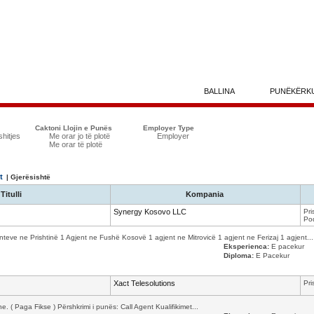
BALLINA
PUNËKËRK
Caktoni Llojin e Punës
Employer Type
shitjes
Me orar jo të plotë
Employer
Me orar të plotë
t
| Gjerësishtë
Titulli
Kompania
Synergy Kosovo LLC
Pri
Pod
e ne Prishtinë 1 Agjent ne Fushë Kosovë 1 agjent ne Mitrovicë 1 agjent ne Ferizaj 1 agjent...
Eksperienca:
E pacekur
Diploma:
E Pacekur
Xact Telesolutions
Pri
. ( Paga Fikse ) Përshkrimi i punës: Call Agent Kualifikimet...