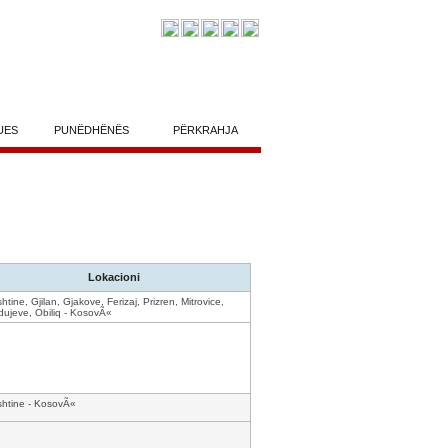
UES
PUNËDHËNËS
PËRKRAHJA
Lokacioni
shtine, Gjilan, Gjakove, Ferizaj, Prizren, Mitrovice,
ujeve, Obiliq - KosovÃ«
shtine - KosovÃ«