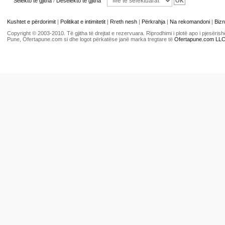
Selekto të gjitha
/
Deselekto të gjitha
Kushtet e përdorimit
|
Politikat e intimitetit
|
Rreth nesh
|
Përkrahja
|
Na rekomandoni
|
Bizn
Copyright © 2003-2010. Të gjitha të drejtat e rezervuara. Riprodhimi i plotë apo i pjesër
Pune, Ofertapune.com si dhe logot përkatëse janë marka tregtare të
Ofertapune.com LL