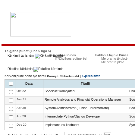
Të gjitha punët (1 në 5 nga 5)
Kategoria e Punës
Caktoni Llojin e Punës
Kërkimi i tanishëm
IT/Zhvillues softuerësh
Me orar jo të plotë
Me orar të plotë
Ridefino kërkimin
Kërkoni punë edhe një herë»
Gjerësishtë
Paraqiti: Shkurtimisht |
Data
Titulli
Oct 22
Specialist kompjuteri
Div
Jan 31
Remote Analytics and Financial Operations Manager
Sco
Apr 28
System Administrator (Junior - Intermediate)
Sco
Apr 28
Intermediate Python/Django Developer
Sco
Dec 20
Implementues i softuerit
Syn