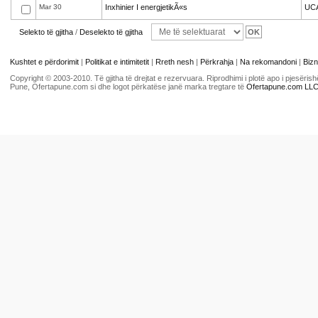
Mar 30
Inxhinier I energjetikÃ«s
UC
Selekto të gjitha
/
Deselekto të gjitha
Kushtet e përdorimit
|
Politikat e intimitetit
|
Rreth nesh
|
Përkrahja
|
Na rekomandoni
|
Bizn
Copyright © 2003-2010. Të gjitha të drejtat e rezervuara. Riprodhimi i plotë apo i pjesër
Pune, Ofertapune.com si dhe logot përkatëse janë marka tregtare të
Ofertapune.com LL