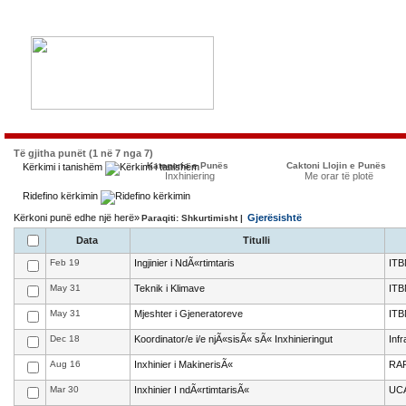
Të gjitha punët (1 në 7 nga 7)
Kategoria e Punës
Caktoni Llojin e Punës
Kërkimi i tanishëm
Inxhiniering
Me orar të plotë
Ridefino kërkimin
Kërkoni punë edhe një herë»
Gjerësishtë
Paraqiti: Shkurtimisht |
Data
Titulli
Feb 19
Ingjinier i NdÃ«rtimtaris
ITB
May 31
Teknik i Klimave
ITB
May 31
Mjeshter i Gjeneratoreve
ITB
Dec 18
Koordinator/e i/e njÃ«sisÃ« sÃ« Inxhinieringut
Infr
Aug 16
Inxhinier i MakinerisÃ«
RAF
Mar 30
Inxhinier I ndÃ«rtimtarisÃ«
UC